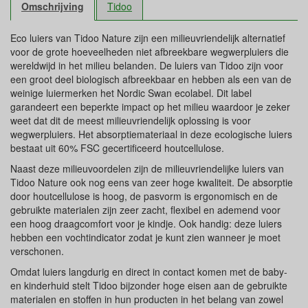
Omschrijving
Tidoo
Eco luiers van Tidoo Nature zijn een milieuvriendelijk alternatief
voor de grote hoeveelheden niet afbreekbare wegwerpluiers die
wereldwijd in het milieu belanden. De luiers van Tidoo zijn voor
een groot deel biologisch afbreekbaar en hebben als een van de
weinige luiermerken het Nordic Swan ecolabel. Dit label
garandeert een beperkte impact op het milieu waardoor je zeker
weet dat dit de meest milieuvriendelijk oplossing is voor
wegwerpluiers. Het absorptiemateriaal in deze ecologische luiers
bestaat uit 60% FSC gecertificeerd houtcellulose.
Naast deze milieuvoordelen zijn de milieuvriendelijke luiers van
Tidoo Nature ook nog eens van zeer hoge kwaliteit. De absorptie
door houtcellulose is hoog, de pasvorm is ergonomisch en de
gebruikte materialen zijn zeer zacht, flexibel en ademend voor
een hoog draagcomfort voor je kindje. Ook handig: deze luiers
hebben een vochtindicator zodat je kunt zien wanneer je moet
verschonen.
Omdat luiers langdurig en direct in contact komen met de baby-
en kinderhuid stelt Tidoo bijzonder hoge eisen aan de gebruikte
materialen en stoffen in hun producten in het belang van zowel