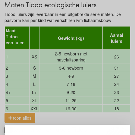
Maten Tidoo ecologische luiers
Tidoo luiers zijn leverbaar in een uitgebreide serie maten. De
pasvorm kan per kind wat verschillen ivm lichaamsbouw
Maat
Aantal
Tidoo
Gewicht (kg)
luiers
eco luier
2-5 newborn met
1
XS
26
naveluitsparing
2
S
3-6 newborn
31
3
M
4-9
27
4
L
7-18
24
4+
L+
9-20
23
5
XL
11-25
22
6
XXL
16-30
18
toon alles
Keurmerken en labels Tidoo