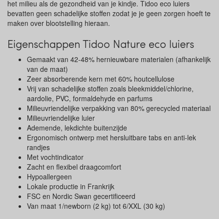
het milieu als de gezondheid van je kindje. Tidoo eco luiers
bevatten geen schadelijke stoffen zodat je je geen zorgen hoeft te
maken over blootstelling hieraan.
Eigenschappen Tidoo Nature eco luiers
Gemaakt van 42-48% hernieuwbare materialen (afhankelijk
van de maat)
Zeer absorberende kern met 60% houtcellulose
Vrij van schadelijke stoffen zoals bleekmiddel/chlorine,
aardolie, PVC, formaldehyde en parfums
Milieuvriendelijke verpakking van 80% gerecycled materiaal
Milieuvriendelijke luier
Ademende, lekdichte buitenzijde
Ergonomisch ontwerp met hersluitbare tabs en anti-lek
randjes
Met vochtindicator
Zacht en flexibel draagcomfort
Hypoallergeen
Lokale productie in Frankrijk
FSC en Nordic Swan gecertificeerd
Van maat 1/newborn (2 kg) tot 6/XXL (30 kg)