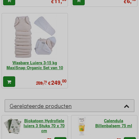
11,
6,
€
€
Wasbare Luiers 3-15 kg
MaxiSnap Organic Set van 10
00
249,
79
€
269,
Gerelateerde producten
Biokatoen Hydrofiele
Calendula
luiers 3 Stuks 70 x 70
Billenbalsem 75 ml
cm