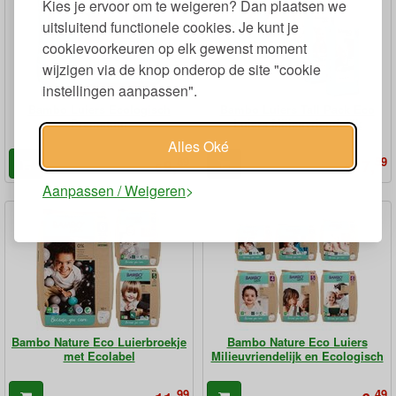
Kies je ervoor om te weigeren? Dan plaatsen we
uitsluitend functionele cookies. Je kunt je
cookievoorkeuren op elk gewenst moment
wijzigen via de knop onderop de site "cookie
instellingen aanpassen".
Bambo Luiers Ecologisch
Bambo Luiers Tall Pack Eco
Prematuur
Luiers Milieuvriendelijk
Alles Oké
89
59
9,
17,
€
€
Aanpassen / Weigeren
Bambo Nature Eco Luierbroekje
Bambo Nature Eco Luiers
met Ecolabel
Milieuvriendelijk en Ecologisch
99
49