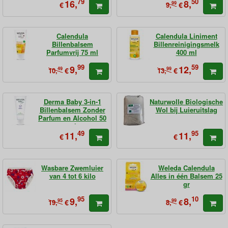
79
50
16,
8,
€
99
€
9,
Calendula
Calendula Liniment
Billenbalsem
Billenreinigingsmelk
Parfumvrij 75 ml
400 ml
99
59
9,
12,
49
€
99
€
10,
13,
Derma Baby 3-in-1
Naturwolle Biologische
Billenbalsem Zonder
Wol bij Luieruitslag
Parfum en Alcohol 50
ml
49
95
11,
11,
€
€
Wasbare Zwemluier
Weleda Calendula
van 4 tot 6 kilo
Alles in één Balsem 25
gr
95
10
9,
8,
95
€
99
€
19,
8,