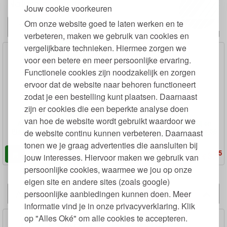
Nature eco luiers
Jouw cookie voorkeuren
Om onze website goed te laten werken en te
Past bij
verbeteren, maken we gebruik van cookies en
vergelijkbare technieken. Hiermee zorgen we
voor een betere en meer persoonlijke ervaring.
Functionele cookies zijn noodzakelijk en zorgen
ervoor dat de website naar behoren functioneert
zodat je een bestelling kunt plaatsen. Daarnaast
zijn er cookies die een beperkte analyse doen
van hoe de website wordt gebruikt waardoor we
Afbreekbare Babydoekjes
Babydoekjes Plasticvrij en
Plasticvrij op Waterbasis met
Afbreekbaar op Waterbasis 56
de website continu kunnen verbeteren. Daarnaast
Aloë Vera 56 Stuks
Stuks
tonen we je graag advertenties die aansluiten bij
95
95
3,
3,
€
€
jouw interesses. Hiervoor maken we gebruik van
persoonlijke cookies, waarmee we jou op onze
eigen site en andere sites (zoals google)
Alternatieven
persoonlijke aanbiedingen kunnen doen. Meer
informatie vind je in onze privacyverklaring. Klik
op "Alles Oké" om alle cookies te accepteren.