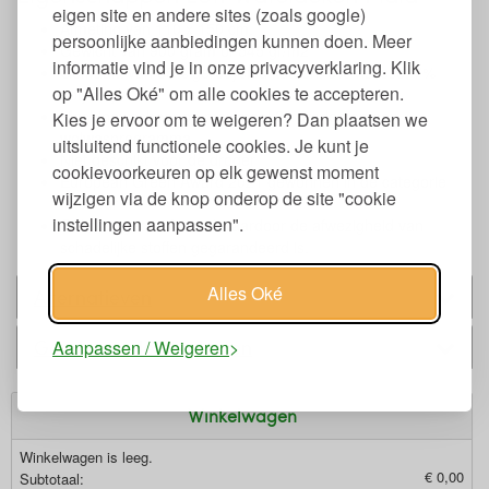
eigen site en andere sites (zoals google)
Afmeting van 110 x 150 cm.
persoonlijke aanbiedingen kunnen doen. Meer
Gewicht van 900 gram of 545 gr/m2
informatie vind je in onze privacyverklaring. Klik
Gemaakt van 85% gerecycled katoen, 8% viscose, 7%
op "Alles Oké" om alle cookies te accepteren.
polyacryl
Machinewasbaar op maximaal 30 graden op een
Kies je ervoor om te weigeren? Dan plaatsen we
wolwasprogramma
uitsluitend functionele cookies. Je kunt je
Niet geschikt voor de droger
cookievoorkeuren op elk gewenst moment
European Green Award 2021 gewonnen in de categorie
wijzigen via de knop onderop de site "cookie
Interieur
instellingen aanpassen".
Oekotex gecertificeerd waardoor de afwezigheid van
schadelijke stoffen gegarandeerd is.
Alles Oké
Alternatieven
Gerelateerde producten
Aanpassen / Weigeren
Winkelwagen
Winkelwagen is leeg.
€ 0,00
Subtotaal: