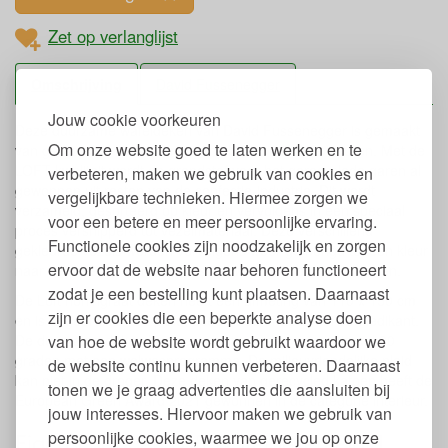
Zet op verlanglijst
Omschrijving
David Fussenegger
Jouw cookie voorkeuren
Deze duurzame wafeldeken van David Fussenegger is gemaakt
Om onze website goed te laten werken en te
van gerecycled katoen en verkrijgbaar in diverse kleuren. Met de
LOFT-kwaliteit wordt de grondstof voor het gerecyclede garen al
verbeteren, maken we gebruik van cookies en
gewonnen uit resten van de confectie-industrie. Dit wordt
vergelijkbare technieken. Hiermee zorgen we
verzameld, gesorteerd op kleur en vervolgens in een speciaal
voor een betere en meer persoonlijke ervaring.
proces versnipperd tot vezelmateriaal. Deze verschillend
Functionele cookies zijn noodzakelijk en zorgen
gekleurde vezels worden vervolgens weer gemengd tot een kleur
ervoor dat de website naar behoren functioneert
naar keuze en in een laatste stap weer gesponnen tot garen.
zodat je een bestelling kunt plaatsen. Daarnaast
De Loft honingraat deken heeft een afmeting van 110 x 150 cm
zijn er cookies die een beperkte analyse doen
en is te gebruiken als plaid, speelkleed of deken in een ledikant.
van hoe de website wordt gebruikt waardoor we
De duurzame deken kan gewassen worden op maximaal 30
graden met een wolwasprogramma. De milieuvriendelijke plaid
de website continu kunnen verbeteren. Daarnaast
kan niet in de droger. Deze deken van gerecycled katoen heeft de
tonen we je graag advertenties die aansluiten bij
European Green Award 2021 gewonnen in de categorie interieur.
jouw interesses. Hiervoor maken we gebruik van
persoonlijke cookies, waarmee we jou op onze
Eigenschappen Loft Wafeldeken Plaid