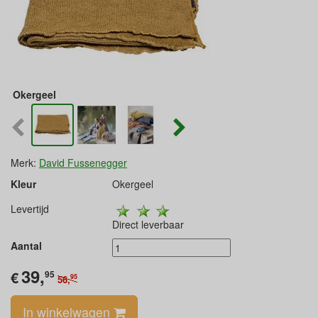
Okergeel
Merk:
David Fussenegger
Kleur
Okergeel
Levertijd
Direct leverbaar
Aantal
39,
€
95
95
56,
In winkelwagen