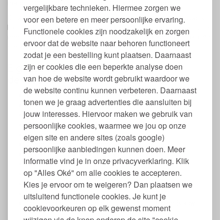
maten, 100 x 135 centimeter en 120 x 150 centimeter.
vergelijkbare technieken. Hiermee zorgen we
Dit zachte kinderdekbedovertrek is gemaakt van 100% biologisch
voor een betere en meer persoonlijke ervaring.
katoen. Dit katoen is afkomstig uit India. Het biologische katoen is
Functionele cookies zijn noodzakelijk en zorgen
nooit in aanraking geweest met pesticiden en andere chemicaliën.
ervoor dat de website naar behoren functioneert
Hierdoor is het katoen schoon, veilig en huidvriendelijk.
zodat je een bestelling kunt plaatsen. Daarnaast
Eigenschappen jersey bio katoenen
zijn er cookies die een beperkte analyse doen
dekbedovertrek
van hoe de website wordt gebruikt waardoor we
de website continu kunnen verbeteren. Daarnaast
Dekbedovertrek van 100% biologisch katoen
tonen we je graag advertenties die aansluiten bij
Jersey
jouw interesses. Hiervoor maken we gebruik van
160 gram katoen per m²
GOTS keurmerk
persoonlijke cookies, waarmee we jou op onze
Zonder kussensloop
eigen site en andere sites (zoals google)
Onderzijde sluit met houten knoopjes
persoonlijke aanbiedingen kunnen doen. Meer
Wassen op maximaal 40 graden
informatie vind je in onze privacyverklaring. Klik
Mag in de droger
op "Alles Oké" om alle cookies te accepteren.
Strijken op katoenstand
Eerlijk en fairtrade geproduceerd
Kies je ervoor om te weigeren? Dan plaatsen we
Verkrijgbaar in 2 maten
uitsluitend functionele cookies. Je kunt je
Verkrijgbaar in 3 kleuren: Puur Wit, Grijs, Indigo Blauw
cookievoorkeuren op elk gewenst moment
wijzigen via de knop onderop de site "cookie