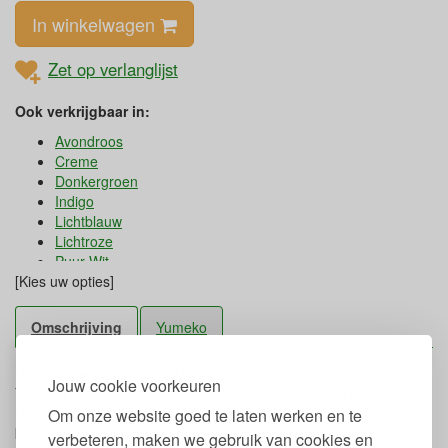
In winkelwagen
Zet op verlanglijst
Ook verkrijgbaar in:
Avondroos
Creme
Donkergroen
Indigo
Lichtblauw
Lichtroze
Puur Wit
[Kies uw opties]
Omschrijving
Yumeko
Het fijne zachte bio jersey katoenen kinderdekbedovertrek van
Jouw cookie voorkeuren
Yumeko is een combinatie van warmte, knuffeligheid en comfort.
De onderzijde is makkelijk af te sluiten met behulp van de houten
Om onze website goed te laten werken en te
knoopjes. Het kinderdekbedovertrek is verkrijgbaar in twee
verbeteren, maken we gebruik van cookies en