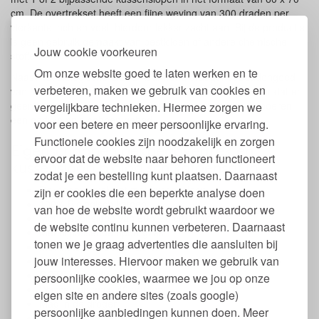
cm. De overtrekset heeft een fijne weving van 300 draden per
vierkante inch en voelt hierdoor lekker zacht aan. Bij de productie
is geen gebruik gemaakt van pesticiden of andere chemische
Jouw cookie voorkeuren
stoffen.
Om onze website goed te laten werken en te
Naast het biologische GOTS keurmerk, draagt het beddengoed
verbeteren, maken we gebruik van cookies en
van Yumeko ook het fairtrade kleurmerk. Zo weet je zeker dat er
geen kinderhanden aan te pas zijn gekomen en dat de boeren
vergelijkbare technieken. Hiermee zorgen we
een eerlijke prijs hebben gehad.
voor een betere en meer persoonlijke ervaring.
Functionele cookies zijn noodzakelijk en zorgen
Eigenschappen dekbedovertrek en
ervoor dat de website naar behoren functioneert
kussensloop biologisch katoensatijn
zodat je een bestelling kunt plaatsen. Daarnaast
Dekbedovertrek set met kussensloop
zijn er cookies die een beperkte analyse doen
100% Biologisch katoen
van hoe de website wordt gebruikt waardoor we
Met kussensloop van 60 x 70 cm (1 of 2)
de website continu kunnen verbeteren. Daarnaast
Met bijpassende opbergzak
tonen we je graag advertenties die aansluiten bij
Met instopstrook van 20 cm
jouw interesses. Hiervoor maken we gebruik van
Satijn geweven met een thread count van 300 (300tc)
GOTS gecertificeerd
persoonlijke cookies, waarmee we jou op onze
Wassen op max. 40 graden
eigen site en andere sites (zoals google)
Mag in de droger
persoonlijke aanbiedingen kunnen doen. Meer
Strijken op katoenstand