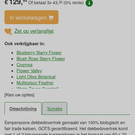
129,
€
95
32
Of betaal 3x
43,
(0% rente)
In winkelwagen
Zet op verlanglijst
Ook verkrijgbaar in:
Blueberry Starry Flower
Blush Rose Starry Flower
Cosmea
Flower Valley
Light Olive Botanical
Multicolour Feather
Warm Taupe Seashell
[Kies uw opties]
Warm White Botanical
Warm White Feather
Warm White Sea Shell
Omschrijving
Yumeko
Watercolor Dots Sea Green
Wild Flowers
Eenpersoons dekbedovertrek gemaakt van 100% biologisch en
fair trade katoen, GOTS gecertificeerd. Het dekbedovertrek komt
met 1 of 2 bijpassende kussenslopen in het formaat van 60 x 70