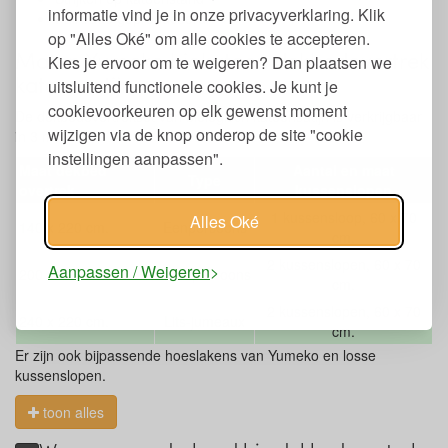
informatie vind je in onze privacyverklaring. Klik
Fairtrade geproduceerd
op "Alles Oké" om alle cookies te accepteren.
Maten Yumeko biokatoen dekbedovertrek
Kies je ervoor om te weigeren? Dan plaatsen we
katoensatijn
uitsluitend functionele cookies. Je kunt je
cookievoorkeuren op elk gewenst moment
De dekbedovertrekset van biologisch katoensatijn is verkrijgbaar
wijzigen via de knop onderop de site "cookie
in 3 maten:
instellingen aanpassen".
Maat dekbed
Aantal en maat
Type
overtrek
kussenslopen
1 kussensloop, 60 x 70
Alles Oké
140 x 220 cm.
Eenpersoons
cm.
2 kussenslopen, 60 x 70
Aanpassen / Weigeren
200 x 220 cm.
Tweepersoons
cm.
2 kussenslopen, 60 x 70
240 x 220 cm.
Lits-jumeaux
cm.
Er zijn ook bijpassende hoeslakens van Yumeko en losse
kussenslopen.
toon alles