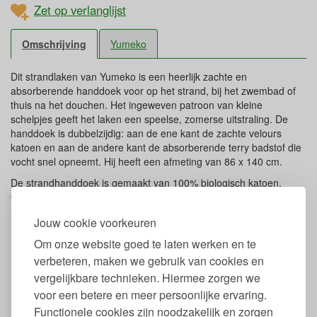
Zet op verlanglijst
Omschrijving
Yumeko
Dit strandlaken van Yumeko is een heerlijk zachte en
absorberende handdoek voor op het strand, bij het zwembad of
thuis na het douchen. Het ingeweven patroon van kleine
schelpjes geeft het laken een speelse, zomerse uitstraling. De
handdoek is dubbelzijdig: aan de ene kant de zachte velours
katoen en aan de andere kant de absorberende terry badstof die
vocht snel opneemt. Hij heeft een afmeting van 86 x 140 cm.
De strandhanddoek is gemaakt van 100% biologisch katoen,
GOTS gecertificeerd en duurzaam geproduceerd in Portugal.
Jouw cookie voorkeuren
Eigenschappen Badhanddoek biologisch
velours katoen Yumeko
Om onze website goed te laten werken en te
verbeteren, maken we gebruik van cookies en
1 Strandhanddoek
vergelijkbare technieken. Hiermee zorgen we
Afmeting: 86 x 140 cm
voor een betere en meer persoonlijke ervaring.
Materiaal: 100% biologisch katoen (velours + terry badstof)
Dubbelzijdig: zacht velours aan de ene zijde, absorberende
Functionele cookies zijn noodzakelijk en zorgen