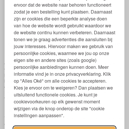
badstof aan de andere zijde
ervoor dat de website naar behoren functioneert
400 gram katoen per m²
zodat je een bestelling kunt plaatsen. Daarnaast
GOTS gecertificeerd
zijn er cookies die een beperkte analyse doen
Wassen op max. 40 graden
van hoe de website wordt gebruikt waardoor we
Mag in de droger op gemiddelde temperatuur
Duurzaam productieproces in Portugal
de website continu kunnen verbeteren. Daarnaast
tonen we je graag advertenties die aansluiten bij
Keurmerken en labels Yumeko strandlaken
jouw interesses. Hiervoor maken we gebruik van
persoonlijke cookies, waarmee we jou op onze
Global Organic Textile Standard (GOTS)
eigen site en andere sites (zoals google)
Om kwaliteit te kunnen garanderen, is al het Yumeko badgoed
persoonlijke aanbiedingen kunnen doen. Meer
voorzien van het Global Organic Textile Standard, ook wel GOTS
informatie vind je in onze privacyverklaring. Klik
keurmerk. Dit keurmerk controleert streng op de kwaliteit van het
op "Alles Oké" om alle cookies te accepteren.
badgoed, en kijkt hierbij of het gehele productieproces
daadwerkelijk 100% ecologisch verloopt. Het GOTS keurmerk op
Kies je ervoor om te weigeren? Dan plaatsen we
het Yumeko badgoed laat dus zien dat het gehele proces eco is:
uitsluitend functionele cookies. Je kunt je
van katoenzaadje tot eindproduct!
cookievoorkeuren op elk gewenst moment
wijzigen via de knop onderop de site "cookie
Fairtrade
instellingen aanpassen".
Yumeko heeft in haar productieproces niet alleen de focus gelegd
op 100% eco produceren: ook fairtrade is een belangrijk