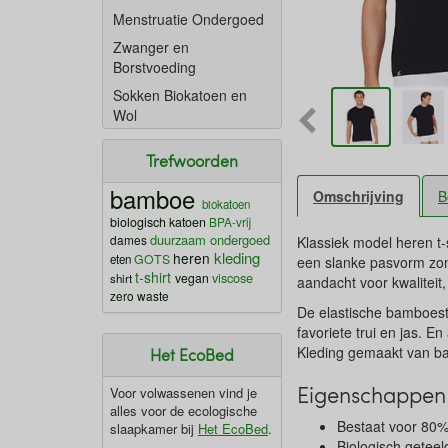
Menstruatie Ondergoed
Zwanger en
Borstvoeding
Sokken Biokatoen en
Wol
Trefwoorden
bamboe
Omschrijving
B
biokatoen
biologisch katoen
BPA-vrij
duurzaam ondergoed
dames
Klassiek model heren t
kleding
heren
GOTS
eten
een slanke pasvorm zond
t-shirt
viscose
vegan
shirt
aandacht voor kwaliteit
zero waste
De elastische bamboesto
favoriete trui en jas. 
Kleding gemaakt van bam
Het EcoBed
Eigenschappen 
Voor volwassenen vind je
alles voor de ecologische
Bestaat voor 80%
slaapkamer bij
Het EcoBed
.
Biologisch getee