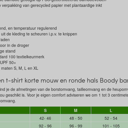
 verpakking van gerecycled papier met plantaardige inkt
nd, en temperatuur regulerend
 uit de kleding te scheuren i.p.v. te knippen
raden
oor in de droger
age stand
ard 100 textielkeurmerk
 UPF 50+
e maten S, M, L en XL
n t-shirt korte mouw en ronde hals Boody 
vind je de afmetingen van de borstomvang, tailleomvang en de heupo
 jou geschikt is. Voor je eigen comfort adviseren we om 1 tot 3 centime
n omvang.
S
M
L
42- 46
48 - 50
52 - 54
92 - 96
96 - 99
101 - 105