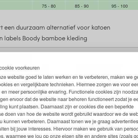
75 - 80
85 - 90
95 - 100
t een duurzaam alternatief voor katoen
n labels Boody bamboe kleding
cookie voorkeuren
ze website goed te laten werken en te verbeteren, maken we g
ookies en vergelijkbare technieken. Hiermee zorgen we voor ee
 en meer persoonlijke ervaring. Functionele cookies zijn noodza
gen ervoor dat de website naar behoren functioneert zodat je e
ling kunt plaatsen. Daarnaast zijn er cookies die een beperkte
Heren Heupslip Bamboe
Heren Naadloze
se doen van hoe de website wordt gebruikt waardoor we de web
Boxershort Bamboe
u kunnen verbeteren. Daarnaast tonen we je graag advertenties
iten bij jouw interesses. Hiervoor maken we gebruik van persoo
95
95
95
12,
12,
€
€
s, waarmee we jou op onze eigen site en andere sites (zoals g