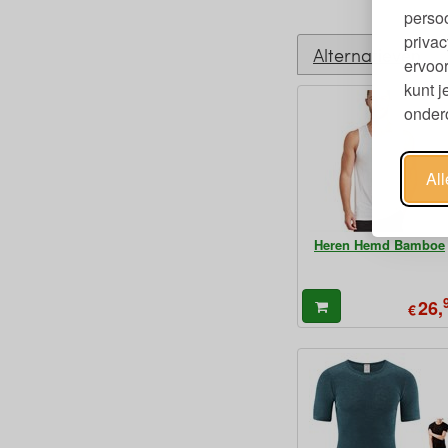
persoo
privac
Alternatieven
ervoor
kunt 
ondero
Al
Heren Hemd Bamboe
26,
€