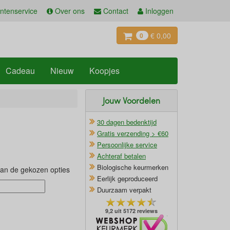
ntenservice
Over ons
Contact
Inloggen
€ 0,00
0
Cadeau
Nieuw
Koopjes
Jouw Voordelen
30 dagen bedenktijd
Gratis verzending > €60
Persoonlijke service
Achteraf betalen
Biologische keurmerken
van de gekozen opties
Eerlijk geproduceerd
Duurzaam verpakt
9,2 uit 5172 reviews
Oficieel Partner van Webshopkeurmerk