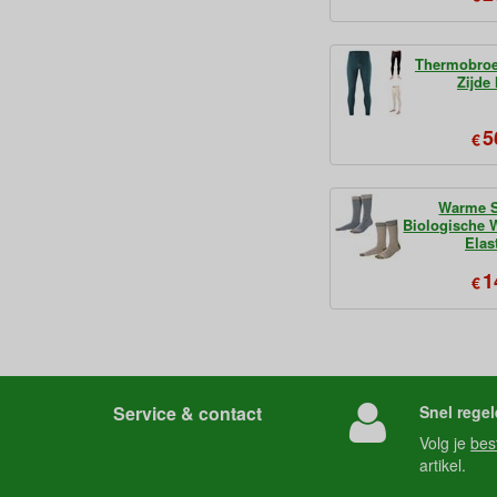
Thermobroe
Zijde
5
€
Warme 
Biologische 
Elas
1
€
Service & contact
Snel regel
Volg je
bes
artikel.