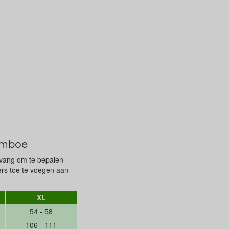
bamboe
mvang om te bepalen
ters toe te voegen aan
XL
54 - 58
106 - 111