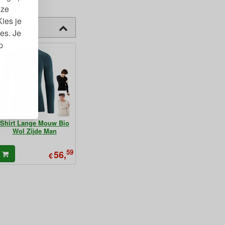
nze
Kies je
es. Je
p
Shirt Lange Mouw Bio
Wol Zijde Man
59
56,
€