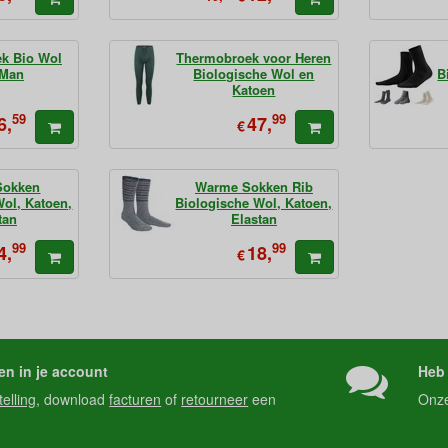
k Bio Wol
Thermobroek voor Heren
 Man
Biologische Wol en
B
Katoen
59
99
6,
47,
€
Sokken
Warme Sokken Rib
Wol, Katoen,
Biologische Wol, Katoen,
tan
Elastan
99
99
4,
18,
€
en in je account
Heb 
telling
, download
facturen
of
retourneer
een
Onz