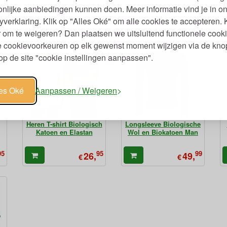
nlijke aanbiedingen kunnen doen. Meer informatie vind je in o
yverklaring. Klik op "Alles Oké" om alle cookies te accepteren. 
 om te weigeren? Dan plaatsen we uitsluitend functionele cooki
je cookievoorkeuren op elk gewenst moment wijzigen via de kno
p de site "cookie instellingen aanpassen".
les Oké
Aanpassen / Weigeren
Heren T-shirt Biologisch
Longsleeve Biologische
Katoen en Elastan
Wol en Biokatoen Man
95
95
99
26,
49,
€
€