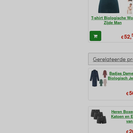
T-shirt Biologische Wo
Zijde Man
52,
€
Gerelateerde p
Badjas Dame
Biologisch J
5
€
Heren Boxe
Katoen en E
van
2
€