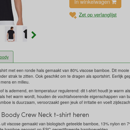
In winkelwagen
Zet op verlanglijst
oody
-shirt met een ronde hals gemaakt van 80% viscose bamboe. Dit mooie t
er strak te zitten. Ook geschikt om te dragen als sportshirt. Eerlijk 
, mens en milieu.
f is ademend, en temperatuur regulerend: dit t-shirt houdt je warm als
En als het warm wordt, houden de vochtafvoerende eigenschappen van b
boe is duurzaam, veroorzaakt geen jeuk of irritatie en voelt zijdezach
Boody Crew Neck t-shirt heren
 uit viscose gemaakt van biologisch geteelde bamboe, 13% nylon en 
lde bamboe geoogst op FSC-gecertificeerde bamboevelden