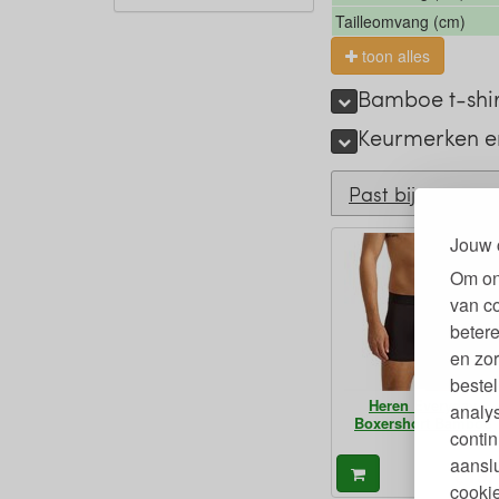
Tailleomvang (cm)
toon alles
Bamboe t-shir
Keurmerken e
Past bij
Jouw 
Om on
van c
betere
en zor
bestel
Heren Everyday
analy
Boxershort Bamboe
contin
aanslu
19,
€
cookie