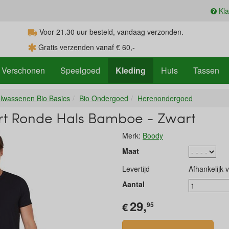
Kla
Voor 21.30
uur
besteld, vandaag verzonden.
Gratis verzenden vanaf € 60,-
Verschonen
Speelgoed
Kleding
Huis
Tassen
lwassenen Bio Basics
Bio Ondergoed
Herenondergoed
rt Ronde Hals Bamboe - Zwart
Merk:
Boody
Maat
Levertijd
Afhankelijk 
Aantal
29,
€
95