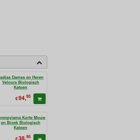
adjas Dames en Heren
Velours Biologisch
Katoen
95
94,
€
erenpyjama Korte Mouw
en Broek Biologisch
Katoen
95
38,
€