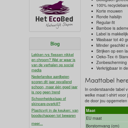
100% recyclebare
Korte mouwen
Ronde halslijn
Regular-fit
Bamboe is ademe
Label is makkelijk
Wasbaar tot 40 g
Blog
Minder geschikt v
Strijken op een l
Lekken rvs flessen nikkel
Oeko-Tex ® Stand
en chroom? Wat er waar is
Zonbescherming
van de verhalen op social
Verkrijgbaar in d
media
Nederlandse aardbeien
Maattabel here
scoren dit jaar opvallend
schoon, maar één goed jaar
In onderstaande tabel 
is nog geen trend
welke maat t-shirt voor
Schoonheidsslaap of
de door jou opgemete
skincare-overkill?
Plasticvrij in de keuken: van
Maat
boodschappen tot bewaren
EU maat
meer...
Borstomvang (cm)