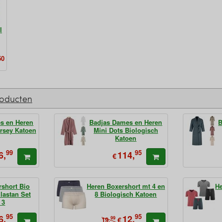
l
50
roducten
s en Heren
Badjas Dames en Heren
B
ersey Katoen
Mini Dots Biologisch
Katoen
99
95
6,
114,
€
rshort Bio
Heren Boxershort mt 4 en
H
lastan Set
8 Biologisch Katoen
 3
95
95
6,
12,
99
€
19,