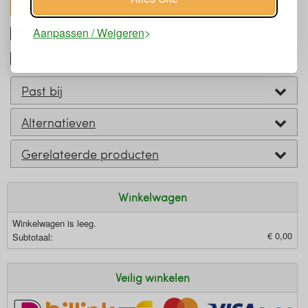
toon alles
Wassen wol zijde kleding Cosilana
Aanpassen / Weigeren
Keurmerken en labels kleding Cosilana
Past bij
Alternatieven
Gerelateerde producten
Winkelwagen
Winkelwagen is leeg.
€ 0,00
Subtotaal:
Veilig winkelen