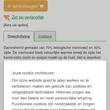
In winkelwagen
Zet op verlanglijst
[Kies uw opties]
Omschrijving
Cosilana
Dameshemd gemaakt van 70% biologische merinowol en 30%
zijde. De merinowol biedt natuurlijke warmte terwijl de zijde het
hemd extra zacht en soepel maakt op de huid. Het is daardoor
prettig als basislaag ergens onder, maar ook fijn om los te
dragen.
Jouw cookie voorkeuren
Door de natuurlijke eigenschappen van wol helpt het hemd je
lichaamstemperatuur te reguleren: het houdt je warm wanneer
Om onze website goed te laten werken en te
het koud is en voelt juist verkoelend aan bij warmer weer.
verbeteren, maken we gebruik van cookies en
Daarnaast is wol ademend en kan het veel vocht opnemen
vergelijkbare technieken. Hiermee zorgen we
zonder klam aan te voelen. Dit maakt het ideaal voor dagelijks
voor een betere en meer persoonlijke ervaring.
gebruik, maar ook voor activiteiten zoals wandelen, sporten of
Functionele cookies zijn noodzakelijk en zorgen
reizen.
ervoor dat de website naar behoren functioneert