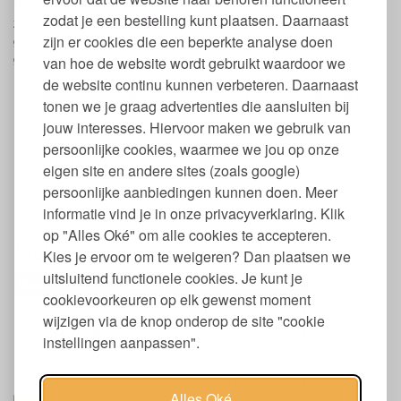
De gebruikte merinowol is zeer fijn gesponnen en voelt zacht aan,
zodat je een bestelling kunt plaatsen. Daarnaast
zonder te kriebelen. Daardoor is dit hemd ook geschikt voor de
zijn er cookies die een beperkte analyse doen
gevoelige huid. Het merk Cosilana gebruikt GOTS-gecertificeerde
garens en werkt met natuurlijke en duurzame productiemethoden.
van hoe de website wordt gebruikt waardoor we
de website continu kunnen verbeteren. Daarnaast
Eigenschappen biologisch wol-zijde hemd
tonen we je graag advertenties die aansluiten bij
Dameshemd
jouw interesses. Hiervoor maken we gebruik van
Gemaakt van 70% merinowol en 30% zijde
persoonlijke cookies, waarmee we jou op onze
GOTS-gecertificeerd
eigen site en andere sites (zoals google)
Mulesingvrij
persoonlijke aanbiedingen kunnen doen. Meer
Wassen op max. 30 graden wolwasprogramma
informatie vind je in onze privacyverklaring. Klik
Niet centrifugeren, niet in de droger
op "Alles Oké" om alle cookies te accepteren.
Maten hemd voor vrouwen Living Crafts
Kies je ervoor om te weigeren? Dan plaatsen we
uitsluitend functionele cookies. Je kunt je
Maat
36/38
40/42
44/46
48/50
cookievoorkeuren op elk gewenst moment
Breedte
31 cm
33 cm
35 cm
37 cm
wijzigen via de knop onderop de site "cookie
Lengte voorkant
47 cm
50 cm
55 cm
57 cm
instellingen aanpassen".
Lengte achterkant
51 cm
54,5 cm
59,5 cm
62 cm
Zijnaad lengte
43 cm
46 cm
51 cm
53 cm
Alles Oké