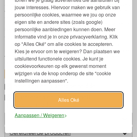
Sonett glansspoelmiddel kan gebruikt worden in alle vaatwassers
jouw interesses. Hiervoor maken we gebruik van
en werkt het beste in combinatie met Sonett vaatwastabletten en
persoonlijke cookies, waarmee we jou op onze
Sonett regenereerzout. Vul het bakje voor glansspoelmiddel en
eigen site en andere sites (zoals google)
het glansspoelmiddel zal automatisch worden toegevoegd aan de
persoonlijke aanbiedingen kunnen doen. Meer
laatste spoelbeurt.
informatie vind je in onze privacyverklaring. Klik
Vaak hebben vaatwassers een instelmogelijkheid voor de
op "Alles Oké" om alle cookies te accepteren.
hoeveelheid glansspoelmiddel die wordt toegevoegd. Bij kalk
resten (witte vlekken) op de vaat moet er meer glansspoelmiddel
Kies je ervoor om te weigeren? Dan plaatsen we
worden gebruikt. Bij een streperige coating op de vaat moet
uitsluitend functionele cookies. Je kunt je
minder worden gebruikt.
cookievoorkeuren op elk gewenst moment
wijzigen via de knop onderop de site "cookie
toon alles
instellingen aanpassen".
Ingrediënten glansspoelmiddel
Keurmerken en labels Sonett
Alles Oké
glansspoelmiddel
Aanpassen / Weigeren
Past bij
Gerelateerde producten