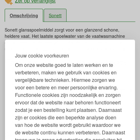
Zet op verlanglijst
Omschrijving
Sonett
Sonett glansspoelmiddel zorgt voor een glanzend schone,
heldere vaat. Het laatste spoelwater van de vaatwasmachine
spoelt beter van de vaat af doordat de castor olie, alcohol en
suikertensiden de oppervlakte spanning van het water verlagen.
Jouw cookie voorkeuren
Eigenschappen Sonett glansspoelmiddel
Om onze website goed te laten werken en te
Inhoud: 500 ml.
verbeteren, maken we gebruik van cookies en
Vrij van petrochemische stoffen
vergelijkbare technieken. Hiermee zorgen we
Volledig biologisch afbreekbaar
voor een betere en meer persoonlijke ervaring.
Te gebruiken in combinatie met Sonett vaatwastabletten of
Functionele cookies zijn noodzakelijk en zorgen
vaatwaspoeder en regeneerzout
ervoor dat de website naar behoren functioneert
Geschikt voor alle vaatwassers
Vegan
zodat je een bestelling kunt plaatsen. Daarnaast
Ecologisch geproduceerd
zijn er cookies die een beperkte analyse doen
Ecogarantie en CSE gecertificeerd
van hoe de website wordt gebruikt waardoor we
de website continu kunnen verbeteren. Daarnaast
Gebruik Sonett glansspoelmiddel
tonen we je graag advertenties die aansluiten bij