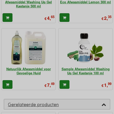
Afwasmiddel Washing Up Gel
Eco Afwasmiddel Lemon 300 ml
Kastanje 500 ml
65
35
4,
2,
€
€
Natuurlijk Afwasmiddel voor
Sample Afwasmiddel Washing
Gevoelige Huid
Up Gel Kastanje 100 ml
49
99
7,
1,
€
€
Gerelateerde producten