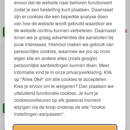
ervoor dat de website naar behoren functioneert
zodat je een bestelling kunt plaatsen. Daarnaast
Bubble Buddy Zeephouder met
Plantaardige Schoonmaakzeep
zijn er cookies die een beperkte analyse doen
Rasp en Zeep
van hoe de website wordt gebruikt waardoor we
de website continu kunnen verbeteren. Daarnaast
90
95
16,
4,
€
€
tonen we je graag advertenties die aansluiten bij
jouw interesses. Hiervoor maken we gebruik van
persoonlijke cookies, waarmee we jou op onze
eigen site en andere sites (zoals google)
persoonlijke aanbiedingen kunnen doen. Meer
informatie vind je in onze privacyverklaring. Klik
op "Alles Oké" om alle cookies te accepteren.
Kies je ervoor om te weigeren? Dan plaatsen we
Safix Schuursponsjes Eco van
uitsluitend functionele cookies. Je kunt je
Kokosnootvezels Set van 2
cookievoorkeuren op elk gewenst moment
wijzigen via de knop onderop de site "cookie
99
3,
€
instellingen aanpassen".