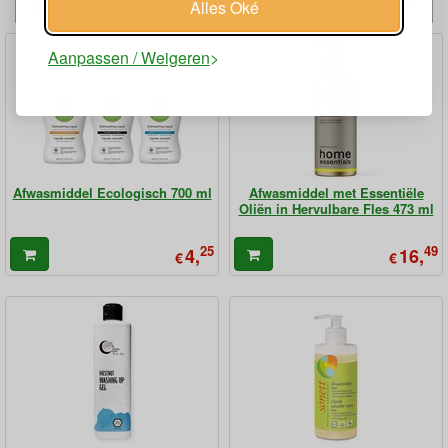
Alternatieven
Alles Oké
Aanpassen / Weigeren
Afwasmiddel Ecologisch 700 ml
Afwasmiddel met Essentiële
Oliën in Hervulbare Fles 473 ml
25
49
4,
16,
€
€