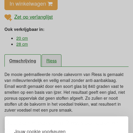
In winkelwagen
Zet op verlanglijst
Ook verkrijgbaar in:
20 cm
28 cm
Omschrijving
Riess
De mooie geëmailleerde ronde cakevorm van Riess is gemaakt
van milieuvriendelijk en veilig email zonder anti-aanbaklaag.
Email wordt gemaakt door een soort glas bij 840 graden vast te
smelten op een basis van ijzer. Het resultaat geeft een glad, niet
poreus oppervlak dat geen stoffen afgeeft. Zo zullen er nooit
stoffen uit de bakvorm in het voedsel trekken, wat resulteert in
zuiver voedsel met een pure smaak.
Duurzame bakvorm Riess voor cake en
taart
Jouw cookie voorkeuren