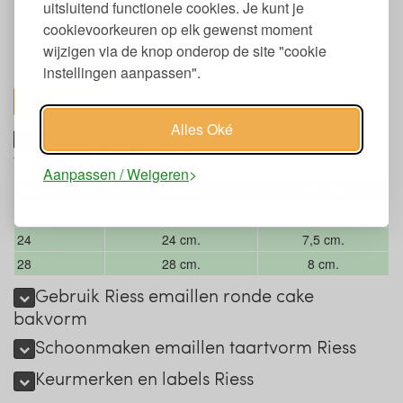
uitsluitend functionele cookies. Je kunt je
Niet geschikt voor in de magnetron
cookievoorkeuren op elk gewenst moment
Handgemaakt
wijzigen via de knop onderop de site "cookie
Verkrijgbaar in 3 maten
Verkrijgbaar in de kleur zwart
instellingen aanpassen".
toon alles
Alles Oké
Afmetingen geëmailleerde ronde
taartvorm Riess Zwart
Aanpassen / Weigeren
Maat
Diameter
Hoogte
20
20 cm.
7,5 cm.
24
24 cm.
7,5 cm.
28
28 cm.
8 cm.
Gebruik Riess emaillen ronde cake
bakvorm
Schoonmaken emaillen taartvorm Riess
Keurmerken en labels Riess