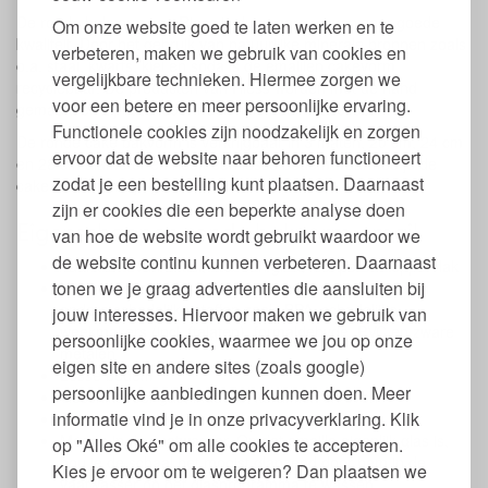
De ronde bakvorm van Riess is duurzaam en van zeer goede
Om onze website goed te laten werken en te
kwaliteit. Door het gebruik van natuurlijke minerale bronnen zoals
verbeteren, maken we gebruik van cookies en
o.a. staal, kwarts, klei en soda is de emaillen cakevorm
vergelijkbare technieken. Hiermee zorgen we
recyclebaar. De producten van Riess worden met de hand
voor een betere en meer persoonlijke ervaring.
gemaakt en zijn daardoor nooit helemaal het zelfde.
Functionele cookies zijn noodzakelijk en zorgen
De ronde cake bakvorm is verkrijgbaar in 3 maten, 20 cm, 24 cm
ervoor dat de website naar behoren functioneert
en 28 cm diameter en heeft een losse bodem waarmee je de
zodat je een bestelling kunt plaatsen. Daarnaast
cake of taart in zijn geheel uit de vorm haalt.
zijn er cookies die een beperkte analyse doen
Eigenschappen ronde bakvorm email
van hoe de website wordt gebruikt waardoor we
de website continu kunnen verbeteren. Daarnaast
Taartvorm van email, met een glad, niet poreus oppervlak
tonen we je graag advertenties die aansluiten bij
Vrij van Teflon, PFAS, PFOA, hormoonverstorende en
andere schadelijke stoffen zoals BPA, schadelijke
jouw interesses. Hiervoor maken we gebruik van
weekmakers (incl. ftalaten), formaldehyde, PVC en zware
persoonlijke cookies, waarmee we jou op onze
metalen
eigen site en andere sites (zoals google)
Losse bodem
persoonlijke aanbiedingen kunnen doen. Meer
Geschikt voor gas, inductie, keramiek en oven
informatie vind je in onze privacyverklaring. Klik
Geschikt bij nikkelallergie
Mogen in de vaatwasser. Omdat emaille eigenlijk glas is,
op "Alles Oké" om alle cookies te accepteren.
hou je de schaal het mooist glanzend door hem in de
Kies je ervoor om te weigeren? Dan plaatsen we
vaatwasser op het glasprogramma te wassen