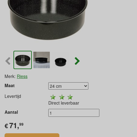
Merk:
Riess
Maat
Levertijd
Direct leverbaar
Aantal
71,
€
99