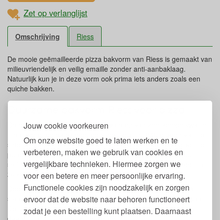
Zet op verlanglijst
Omschrijving
Riess
De mooie geëmailleerde pizza bakvorm van Riess is gemaakt van
milieuvriendelijk en veilig emaille zonder anti-aanbaklaag.
Natuurlijk kun je in deze vorm ook prima iets anders zoals een
quiche bakken.
Duurzame bakvorm Riess voor pizza
Jouw cookie voorkeuren
De pizzavorm van Riess is duurzaam en van zeer goede kwaliteit.
Email wordt gemaakt door een soort glas bij 840 graden vast te
Om onze website goed te laten werken en te
smelten op een basis van ijzer. Het resultaat geeft een glad, niet
verbeteren, maken we gebruik van cookies en
poreus oppervlak dat geen stoffen afgeeft. Zo zullen er nooit
vergelijkbare technieken. Hiermee zorgen we
stoffen uit de cakevorm in het voedsel trekken, wat resulteert in
zuiver voedsel met een pure smaak.
voor een betere en meer persoonlijke ervaring.
Functionele cookies zijn noodzakelijk en zorgen
Door het gebruik van natuurlijke minerale bronnen zoals o.a.
ervoor dat de website naar behoren functioneert
staal, kwarts, klei en soda is de emaillen pizzavorm recyclebaar.
De producten van Riess worden met de hand gemaakt en zijn
zodat je een bestelling kunt plaatsen. Daarnaast
daardoor nooit helemaal het zelfde.