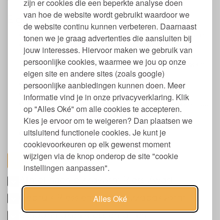
zijn er cookies die een beperkte analyse doen
van hoe de website wordt gebruikt waardoor we
Eigenschappen pizza bakvorm Riess
de website continu kunnen verbeteren. Daarnaast
Pizzavorm van email met een glad, niet poreus oppervlak
tonen we je graag advertenties die aansluiten bij
Vrij van Teflon, PFAS, PFOA, hormoonverstorende en
jouw interesses. Hiervoor maken we gebruik van
andere schadelijke stoffen zoals BPA, schadelijke
persoonlijke cookies, waarmee we jou op onze
weekmakers (incl. ftalaten), formaldehyde, PVC en zware
eigen site en andere sites (zoals google)
metalen
Voor in de oven (alle typen)
persoonlijke aanbiedingen kunnen doen. Meer
Geschikt voor mensen met nikkelallergie
informatie vind je in onze privacyverklaring. Klik
Mag in de vaatwasser. Omdat emaille eigenlijk glas is, hou
op "Alles Oké" om alle cookies te accepteren.
je de bakvorm het mooist glanzend door hem in de
Kies je ervoor om te weigeren? Dan plaatsen we
vaatwasser op het glasprogramma te wassen.
uitsluitend functionele cookies. Je kunt je
Niet geschikt voor in de magnetron
Handgemaakt
cookievoorkeuren op elk gewenst moment
wijzigen via de knop onderop de site "cookie
toon alles
instellingen aanpassen".
Afmetingen pizzavorm Riess Zwart
Gebruik Riess emaillen pizzabakvorm
Alles Oké
Schoonmaken Riess emaillen