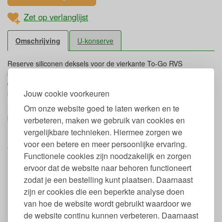
Zet op verlanglijst
Omschrijving
U-konserve
Reserve siliconen deksels voor de vierkante To-Go RVS
brooddoos van U-Konserve. Verkrijgbaar in 3 maten: S, M, L. Het
deksel mag in vaatwasser, vriezer en in de oven. Siliconen is een
Jouw cookie voorkeuren
soepel, veilig en natuurlijk materiaal.
Om onze website goed te laten werken en te
De deksels passen op de oude en nieuwe vierkante U-Konserve
bakjes.
verbeteren, maken we gebruik van cookies en
vergelijkbare technieken. Hiermee zorgen we
Eigenschappen Siliconen Deksel voor RVS
voor een betere en meer persoonlijke ervaring.
To-Go brooddoos U-Konserve
Functionele cookies zijn noodzakelijk en zorgen
Deksel voor vierkante RVS bakjes van U-Konserve
ervoor dat de website naar behoren functioneert
Platinum grade siliconen
zodat je een bestelling kunt plaatsen. Daarnaast
Vrij van hormoonverstorende en andere schadelijke stoffen
zijn er cookies die een beperkte analyse doen
zoals BPA, schadelijke weekmakers (incl. ftalaten),
van hoe de website wordt gebruikt waardoor we
formaldehyde, PVC en zware metalen. Bevat ook geen BPS
de website continu kunnen verbeteren. Daarnaast
Lekdicht