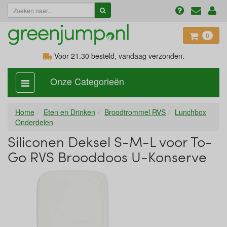
0
Voor 21.30
besteld, vandaag verzonden.
Onze Categorieën
categorie
aan,
uit
Home
Eten en Drinken
Broodtrommel RVS
Lunchbox
Onderdelen
Siliconen Deksel S-M-L voor To-
Go RVS Brooddoos U-Konserve