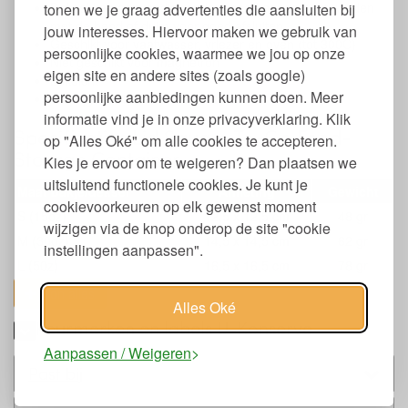
Deksel kan eenvoudig rondom goed aangedrukt worden
tonen we je graag advertenties die aansluiten bij
met de hand of duim voor goed afsluiten
jouw interesses. Hiervoor maken we gebruik van
Geschikt voor vaatwasser, vriezer en oven (tot 300C)
persoonlijke cookies, waarmee we jou op onze
Niet geschikt voor magnetron
eigen site en andere sites (zoals google)
Lekdicht
persoonlijke aanbiedingen kunnen doen. Meer
Verkrijgbaar in 3 maten: S, M, L
informatie vind je in onze privacyverklaring. Klik
Specificaties Lid Square To-Go Food-
op "Alles Oké" om alle cookies te accepteren.
Storage Container
Kies je ervoor om te weigeren? Dan plaatsen we
uitsluitend functionele cookies. Je kunt je
Maat bakje/deksel
Afmeting
Gewicht
cookievoorkeuren op elk gewenst moment
S (15oz)
12,5 x 12,5 cm
48 gr
wijzigen via de knop onderop de site "cookie
M (30oz)
14,5 x 14,5 cm
62 gr
instellingen aanpassen".
L (50z)
16,5 x 16,5 cm
78 gr
toon alles
Alles Oké
Keurmerken en labels U-Konserve
Aanpassen / Weigeren
Past bij