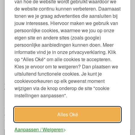
zoals BPA, BPS, schadelijke weekmakers (incl. ftalaten),
van hoe de website wordt gebruikt waardoor we
formaldehyde, PVC en zware metalen
de website continu kunnen verbeteren. Daarnaast
Glad afgewerkt
tonen we je graag advertenties die aansluiten bij
Lichtgewicht 30 gr
jouw interesses. Hiervoor maken we gebruik van
Niet geschikt voor in de vaatwasser, ook niet weken in een
persoonlijke cookies, waarmee we jou op onze
sopje
Niet geschikt voor in de magnetron
eigen site en andere sites (zoals google)
Handgemaakt
persoonlijke aanbiedingen kunnen doen. Meer
informatie vind je in onze privacyverklaring. Klik
Keurmerken en labels Bambu
op "Alles Oké" om alle cookies te accepteren.
Kies je ervoor om te weigeren? Dan plaatsen we
Compost Manufacturing Alliance
uitsluitend functionele cookies. Je kunt je
Bambu is een gecertificeerd lid van de Compost Manufacturing
cookievoorkeuren op elk gewenst moment
Alliance (CMA). CMA biedt veldtesten om te garanderen dat
wijzigen via de knop onderop de site "cookie
composteerbare producten daadwerkelijk composteerbaar zijn.
instellingen aanpassen".
Organic Certification
Voor de oorsprong van de bamboe die gebruikt voor het maken
Alles Oké
van al het Bambu kook- en eetgerei en kinderbestek en het
Veneerware wegwerpservies.
Aanpassen / Weigeren