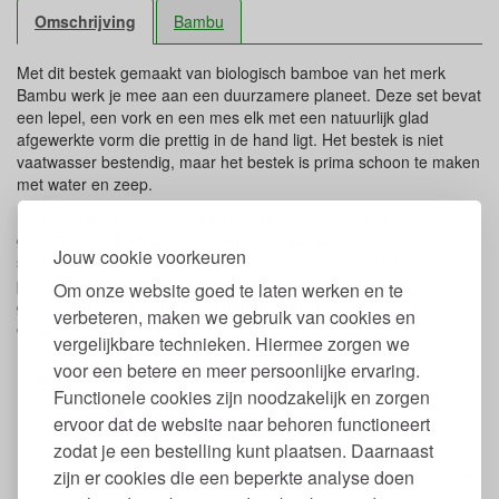
Omschrijving
Bambu
Met dit bestek gemaakt van biologisch bamboe van het merk
Bambu werk je mee aan een duurzamere planeet. Deze set bevat
een lepel, een vork en een mes elk met een natuurlijk glad
afgewerkte vorm die prettig in de hand ligt. Het bestek is niet
vaatwasser bestendig, maar het bestek is prima schoon te maken
met water en zeep.
De herbruikbare bestekset is gemaakt van 100% FSC®-
gecertificeerd bamboe en ontworpen voor jarenlang gebruik. De
Jouw cookie voorkeuren
set is gemaakt zonder lijm of lakken en is afgewerkt met een
plantaardige, voedselveilige olie. Het bamboe is biologisch
Om onze website goed te laten werken en te
gebaseerd en geproduceerd met aandacht voor sociale en
verbeteren, maken we gebruik van cookies en
ecologische standaarden.
vergelijkbare technieken. Hiermee zorgen we
voor een betere en meer persoonlijke ervaring.
Eigenschappen bestek van Bambu
Functionele cookies zijn noodzakelijk en zorgen
Bestek set bestaande uit lepel, vork en mes
ervoor dat de website naar behoren functioneert
Lengte: 18,5 cm
zodat je een bestelling kunt plaatsen. Daarnaast
Gemaakt van 100% FSC®-gecertificeerd bamboe
zijn er cookies die een beperkte analyse doen
Vrij van hormoonverstorende en andere schadelijke stoffen