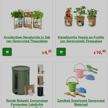
Kruidenthee Hangtuintje in Zak
Kweektuintje Veggie en Fruittie
van Gerecycled Theezakken
van Gerecyclede Theezakjes
25
50
4,
10,
€
€
Ronde Bokashi Composteer
Zandbak Speelgoed Gerecycled
Fermenteer Lekdichte
Materiaal