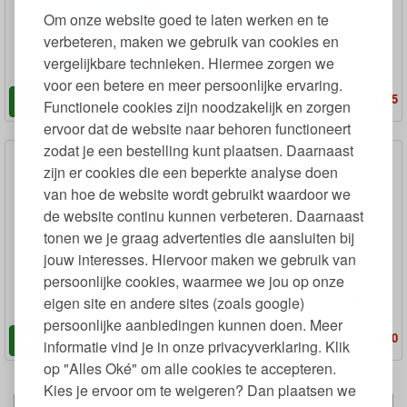
Om onze website goed te laten werken en te
verbeteren, maken we gebruik van cookies en
Kaart met Biologisch
Kaart met Bloemzaadjes
Afbreekbare Confetti met
Biologisch Afbreekbaar
vergelijkbare technieken. Hiermee zorgen we
Bloemzaadjes
voor een betere en meer persoonlijke ervaring.
25
25
4,
4,
€
€
Functionele cookies zijn noodzakelijk en zorgen
ervoor dat de website naar behoren functioneert
zodat je een bestelling kunt plaatsen. Daarnaast
zijn er cookies die een beperkte analyse doen
van hoe de website wordt gebruikt waardoor we
de website continu kunnen verbeteren. Daarnaast
tonen we je graag advertenties die aansluiten bij
jouw interesses. Hiervoor maken we gebruik van
persoonlijke cookies, waarmee we jou op onze
Set van 3 Ansichtkaarten met
Set van 3 Dubbele Kaarten met
Bloemen op Gerecycled Papier
Bloemen op Gerecycled Papier
eigen site en andere sites (zoals google)
A6
A6
persoonlijke aanbiedingen kunnen doen. Meer
00
50
7,
8,
€
€
informatie vind je in onze privacyverklaring. Klik
op "Alles Oké" om alle cookies te accepteren.
Kies je ervoor om te weigeren? Dan plaatsen we