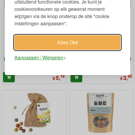
Alternatieven
uitsluitend functionele cookies. Je kunt je
cookievoorkeuren op elk gewenst moment
wijzigen via de knop onderop de site "cookie
instellingen aanpassen".
Alles Oké
Aanpassen / Weigeren
Bloemen Kweektuintje in Ronde
Blossombs Bio Cadeautje met 3
Zak van Gerecycled Materiaal
Bloembommetjes
19
95
5,
3,
€
€