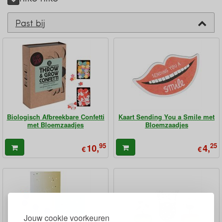
Past bij
Biologisch Afbreekbare Confetti
Kaart Sending You a Smile met
met Bloemzaadjes
Bloemzaadjes
95
25
10,
4,
€
€
Jouw cookie voorkeuren