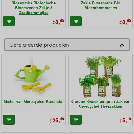
Blossombs Biologische
Zakje Blossombs Bio
Bloemzaden Zakje 8
Bloembommetjes
Zaadbommetjes
95
95
8,
8,
€
€
Gerelateerde producten
Gieter van Gerecycled Kunststof
Kruiden Kweektuintje in Zak van
Gerecycled Theezakken
49
19
25,
5,
€
€