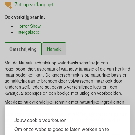
Zet op verlanglijst
Ook verkrijgbaar in:
Horror Show
Intergalactic
Omschrijving
Namaki
Met de Namaki schmink op waterbasis schmink je een
regenboog, dier, astronaut of wat jouw fantasie of die van het kind
maar bedenken kan. De kinderschmink is op natuurlijke basis en
gemakkelijk aan te brengen door volwassenen maar ook door
kinderen zelf. Iedere set bevat 6 verschillende kleuren, een
kwastje, 2 sponsjes en een boekje met uitleg en voorbeelden.
Met deze huidvriendelijke schmink met natuurlijke ingrediënten
schmink je jouw kind nauwkeurig en veilig want deze is vrij van
nare stoffen zoals synthetische kleurstoffen, synthetische parfum
Jouw cookie voorkeuren
en conserveermiddelen. De schmink is zacht voor de huid en
COSMOS ORGANIC gecertificeerd.
Om onze website goed te laten werken en te