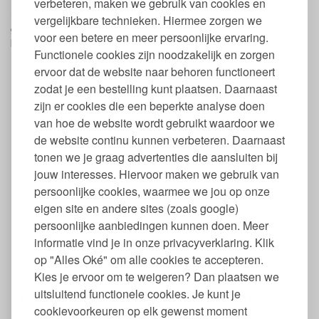
De kleuren rood, zilver, goud, groen, blauw en paars bevatten
verbeteren, maken we gebruik van cookies en
mica. Wij hebben bij het merk gecheckt dat deze grondstof
vergelijkbare technieken. Hiermee zorgen we
gewonnen is op een ethische, verantwoorde manier zonder
voor een betere en meer persoonlijke ervaring.
kinderarbeid.
Functionele cookies zijn noodzakelijk en zorgen
Eigenschappen kinderschmink Namaki
ervoor dat de website naar behoren functioneert
zodat je een bestelling kunt plaatsen. Daarnaast
Set met 6 kleuren schmink voor kinderen
zijn er cookies die een beperkte analyse doen
100% Natuurlijke minerale pigmenten
van hoe de website wordt gebruikt waardoor we
Op waterbasis
Makkelijk aan te brengen en te verwijderen
de website continu kunnen verbeteren. Daarnaast
Geschikt voor kinderen vanaf 3 jaar (i.v.m. kleine
tonen we je graag advertenties die aansluiten bij
onderdelen)
jouw interesses. Hiervoor maken we gebruik van
Gemaakt in Italië
persoonlijke cookies, waarmee we jou op onze
Geschikt voor het schminken tot 50 gezichten
eigen site en andere sites (zoals google)
Afmeting doos: 13 x 15 x 0,6 cm.
Gewicht: 6 x 2,5 gr.
persoonlijke aanbiedingen kunnen doen. Meer
Na openen tot 12 maanden houdbaar
informatie vind je in onze privacyverklaring. Klik
COSMOS gecertificeerd
op "Alles Oké" om alle cookies te accepteren.
Verkrijgbaar in 5 sets met 6 verschillende kleuren
Kies je ervoor om te weigeren? Dan plaatsen we
Inhoud doos met kinderschmink op
uitsluitend functionele cookies. Je kunt je
natuurlijke basis
cookievoorkeuren op elk gewenst moment