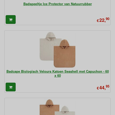
Badspeeltje Ice Protector van Natuurrubber
90
22,
€
Badcape Biologisch Velours Katoen Seashell met Capuchon - 60
x 60
95
44,
€