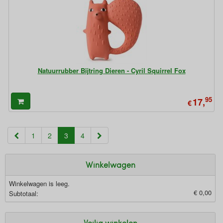
Natuurrubber Bijtring Dieren - Cyril Squirrel Fox
95
17,
€
(current)
1
2
3
4
Winkelwagen
Winkelwagen is leeg.
€ 0,00
Subtotaal:
Veilig winkelen