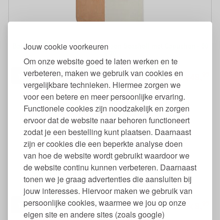
Jouw cookie voorkeuren
Badcape Biologisch Velours Katoen Seashell met Capuchon - 80
x 70
Om onze website goed te laten werken en te
verbeteren, maken we gebruik van cookies en
95
49,
€
vergelijkbare technieken. Hiermee zorgen we
voor een betere en meer persoonlijke ervaring.
Functionele cookies zijn noodzakelijk en zorgen
ervoor dat de website naar behoren functioneert
zodat je een bestelling kunt plaatsen. Daarnaast
zijn er cookies die een beperkte analyse doen
van hoe de website wordt gebruikt waardoor we
de website continu kunnen verbeteren. Daarnaast
Natuurrubber Bijt- en Badspeeltje Vlinder
tonen we je graag advertenties die aansluiten bij
jouw interesses. Hiervoor maken we gebruik van
persoonlijke cookies, waarmee we jou op onze
95
9,
€
eigen site en andere sites (zoals google)