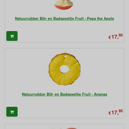
Natuurrubber Bijt- en Badspeeltje Fruit - Pepa the Apple
95
17,
€
Natuurrubber Bijt- en Badspeeltje Fruit - Ananas
95
17,
€