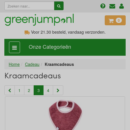
0
Voor 21.30
besteld, vandaag verzonden.
Onze Categorieën
categorie
aan,
uit
Home
Cadeau
Kraamcadeaus
Kraamcadeaus
(current)
1
2
3
4