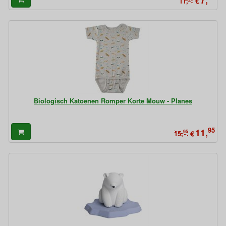
7,
€
11,
Biologisch Katoenen Romper Korte Mouw - Planes
95
11,
95
€
15,