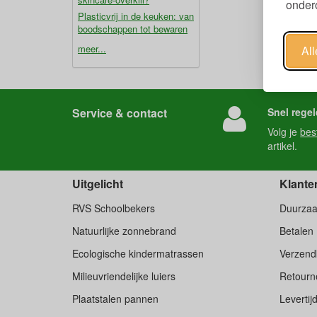
ondero
Plasticvrij in de keuken: van
boodschappen tot bewaren
meer...
Al
Service & contact
Snel regel
Volg je
bes
artikel.
Uitgelicht
Klante
RVS Schoolbekers
Duurza
Natuurlijke zonnebrand
Betalen
Ecologische kindermatrassen
Verzend
Milieuvriendelijke luiers
Retourne
Plaatstalen pannen
Levertij