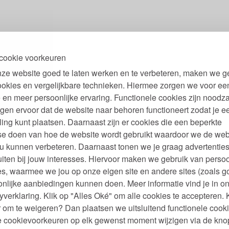
cookie voorkeuren
ze website goed te laten werken en te verbeteren, maken we g
ookies en vergelijkbare technieken. Hiermee zorgen we voor ee
 en meer persoonlijke ervaring. Functionele cookies zijn noodza
gen ervoor dat de website naar behoren functioneert zodat je e
ling kunt plaatsen. Daarnaast zijn er cookies die een beperkte
se doen van hoe de website wordt gebruikt waardoor we de web
u kunnen verbeteren. Daarnaast tonen we je graag advertenties
iten bij jouw interesses. Hiervoor maken we gebruik van persoo
s, waarmee we jou op onze eigen site en andere sites (zoals g
nlijke aanbiedingen kunnen doen. Meer informatie vind je in o
yverklaring. Klik op "Alles Oké" om alle cookies te accepteren. 
 om te weigeren? Dan plaatsen we uitsluitend functionele cooki
je cookievoorkeuren op elk gewenst moment wijzigen via de kno