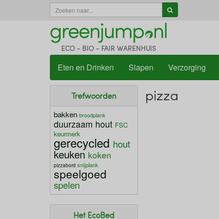
ECO - BIO - FAIR WARENHUIS
Eten en Drinken
Slapen
Verzorging
pizza
Trefwoorden
bakken
broodplank
duurzaam hout
FSC
keurmerk
gerecycled
hout
keuken
koken
snijplank
pizzabord
speelgoed
spelen
Het EcoBed