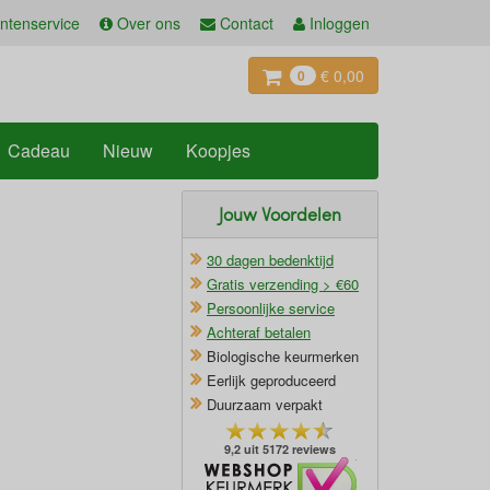
ntenservice
Over ons
Contact
Inloggen
€ 0,00
0
Cadeau
Nieuw
Koopjes
Jouw Voordelen
30 dagen bedenktijd
Gratis verzending > €60
Persoonlijke service
Achteraf betalen
Biologische keurmerken
Eerlijk geproduceerd
Duurzaam verpakt
9,2 uit 5172 reviews
Oficieel Partner van Webshopkeurmerk