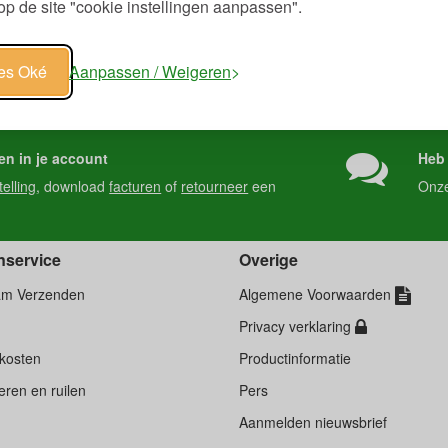
p de site "cookie instellingen aanpassen".
les Oké
Aanpassen / Weigeren
en in je account
Heb 
telling
, download
facturen
of
retourneer
een
Onz
nservice
Overige
am Verzenden
Algemene Voorwaarden
Privacy verklaring
kosten
Productinformatie
ren en ruilen
Pers
d
Aanmelden nieuwsbrief