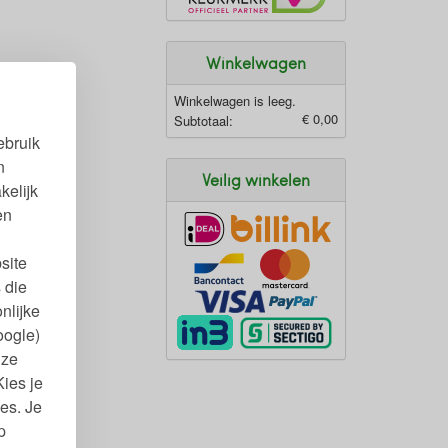
Winkelwagen
Winkelwagen is leeg.
€ 0,00
Subtotaal:
ebruik
n
Veilig winkelen
kelijk
en
site
 die
nlijke
oogle)
nze
Kies je
es. Je
p