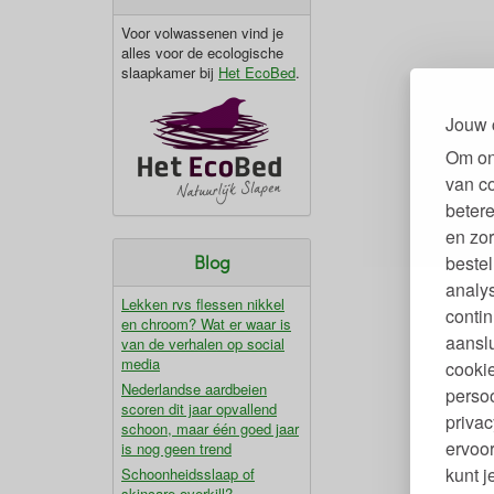
Voor volwassenen vind je
alles voor de ecologische
slaapkamer bij
Het EcoBed
.
Jouw 
Om on
van c
betere
en zor
Blog
bestel
analy
Lekken rvs flessen nikkel
contin
en chroom? Wat er waar is
aanslu
van de verhalen op social
media
cookie
Nederlandse aardbeien
persoo
scoren dit jaar opvallend
privac
schoon, maar één goed jaar
ervoor
is nog geen trend
kunt 
Schoonheidsslaap of
skincare-overkill?