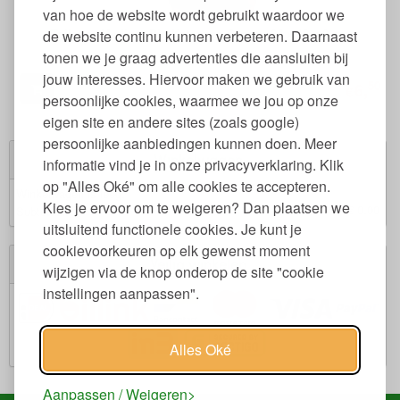
van hoe de website wordt gebruikt waardoor we
Toilettas Medium Bio Katoenen Canvas 24 x 18 x 9 cm
de website continu kunnen verbeteren. Daarnaast
tonen we je graag advertenties die aansluiten bij
jouw interesses. Hiervoor maken we gebruik van
50
6,
€
persoonlijke cookies, waarmee we jou op onze
eigen site en andere sites (zoals google)
persoonlijke aanbiedingen kunnen doen. Meer
Winkelwagen
informatie vind je in onze privacyverklaring. Klik
op "Alles Oké" om alle cookies te accepteren.
Winkelwagen is leeg.
Kies je ervoor om te weigeren? Dan plaatsen we
€ 0,00
Subtotaal:
uitsluitend functionele cookies. Je kunt je
cookievoorkeuren op elk gewenst moment
Veilig winkelen
wijzigen via de knop onderop de site "cookie
instellingen aanpassen".
Alles Oké
Aanpassen / Weigeren