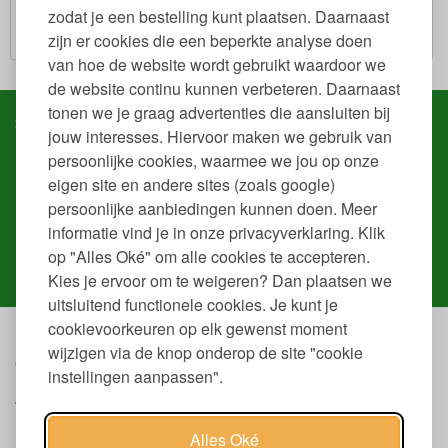
zodat je een bestelling kunt plaatsen. Daarnaast
zijn er cookies die een beperkte analyse doen
van hoe de website wordt gebruikt waardoor we
de website continu kunnen verbeteren. Daarnaast
tonen we je graag advertenties die aansluiten bij
Service & contact
jouw interesses. Hiervoor maken we gebruik van
persoonlijke cookies, waarmee we jou op onze
Snel regelen in je account
eigen site en andere sites (zoals google)
Volg je
bestelling
, download
facturen
of
retourneer
een
persoonlijke aanbiedingen kunnen doen. Meer
artikel.
informatie vind je in onze privacyverklaring. Klik
Heb je ons nodig?
op "Alles Oké" om alle cookies te accepteren.
Onze
mensen
helpen je graag.
Kies je ervoor om te weigeren? Dan plaatsen we
uitsluitend functionele cookies. Je kunt je
Klantenservice
cookievoorkeuren op elk gewenst moment
wijzigen via de knop onderop de site "cookie
Overige
instellingen aanpassen".
Algemene Voorwaarden
Privacy verklaring
Alles Oké