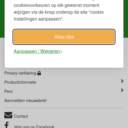
Volg je
bestelling
, download
facturen
of
retourneer
een
cookievoorkeuren op elk gewenst moment
artikel.
wijzigen via de knop onderop de site "cookie
instellingen aanpassen".
Heb je ons nodig?
Onze
mensen
helpen je graag.
Alles Oké
Klantenservice
Aanpassen / Weigeren
Overige
Algemene Voorwaarden
Privacy verklaring
Productinformatie
Pers
Aanmelden nieuwsbrief
Contact
Volg ons op
Facebook