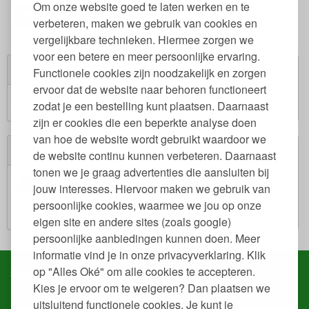
Om onze website goed te laten werken en te
99
9,
€
verbeteren, maken we gebruik van cookies en
vergelijkbare technieken. Hiermee zorgen we
voor een betere en meer persoonlijke ervaring.
Winkelwagen
Functionele cookies zijn noodzakelijk en zorgen
ervoor dat de website naar behoren functioneert
Winkelwagen is leeg.
zodat je een bestelling kunt plaatsen. Daarnaast
€ 0,00
Subtotaal:
zijn er cookies die een beperkte analyse doen
van hoe de website wordt gebruikt waardoor we
Veilig winkelen
de website continu kunnen verbeteren. Daarnaast
tonen we je graag advertenties die aansluiten bij
jouw interesses. Hiervoor maken we gebruik van
persoonlijke cookies, waarmee we jou op onze
eigen site en andere sites (zoals google)
persoonlijke aanbiedingen kunnen doen. Meer
informatie vind je in onze privacyverklaring. Klik
op "Alles Oké" om alle cookies te accepteren.
Service & contact
Kies je ervoor om te weigeren? Dan plaatsen we
Snel regelen in je account
uitsluitend functionele cookies. Je kunt je