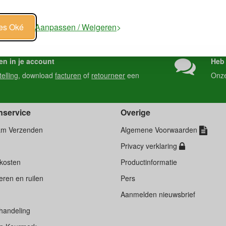
les Oké
Aanpassen / Weigeren
en in je account
Heb 
telling
, download
facturen
of
retourneer
een
Onz
nservice
Overige
am Verzenden
Algemene Voorwaarden
Privacy verklaring
kosten
Productinformatie
ren en ruilen
Pers
d
Aanmelden nieuwsbrief
handeling