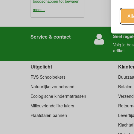
boodschappen tot bewaren
meer...
Al
Service & contact
Snel regel
Volg je
bes
artikel.
Uitgelicht
Klante
RVS Schoolbekers
Duurza
Natuurlijke zonnebrand
Betalen
Ecologische kindermatrassen
Verzend
Milieuvriendelijke luiers
Retourne
Plaatstalen pannen
Levertij
Klachtaf