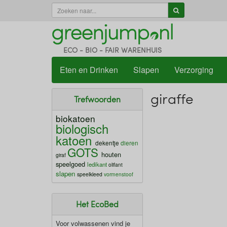
ECO - BIO - FAIR WARENHUIS
Eten en Drinken
Slapen
Verzorging
giraffe
Trefwoorden
biokatoen
biologisch
katoen
dekentje
dieren
GOTS
houten
giraf
speelgoed
ledikant
olifant
slapen
speelkleed
vormenstoof
Het EcoBed
Voor volwassenen vind je