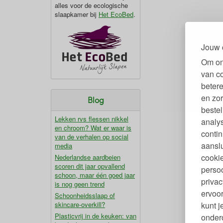
alles voor de ecologische
slaapkamer bij
Het EcoBed
.
Jouw 
Om on
van c
betere
en zor
Blog
bestel
Lekken rvs flessen nikkel
analy
en chroom? Wat er waar is
contin
van de verhalen op social
aanslu
media
cookie
Nederlandse aardbeien
scoren dit jaar opvallend
persoo
schoon, maar één goed jaar
privac
is nog geen trend
ervoor
Schoonheidsslaap of
kunt 
skincare-overkill?
Plasticvrij in de keuken: van
ondero