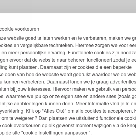
cookie voorkeuren
ze website goed te laten werken en te verbeteren, maken we g
ookies en vergelijkbare technieken. Hiermee zorgen we voor ee
 en meer persoonlijke ervaring. Functionele cookies zijn noodza
gen ervoor dat de website naar behoren functioneert zodat je e
ling kunt plaatsen. Daarnaast zijn er cookies die een beperkte
se doen van hoe de website wordt gebruikt waardoor we de web
u kunnen verbeteren. Daarnaast tonen we je graag advertenties
iten bij jouw interesses. Hiervoor maken we gebruik van persoo
s, waarmee we jou op onze eigen site en andere sites (zoals g
nlijke aanbiedingen kunnen doen. Meer informatie vind je in o
yverklaring. Klik op "Alles Oké" om alle cookies te accepteren. 
 om te weigeren? Dan plaatsen we uitsluitend functionele cooki
je cookievoorkeuren op elk gewenst moment wijzigen via de kno
p de site "cookie instellingen aanpassen".