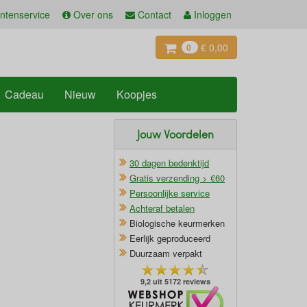
ntenservice
Over ons
Contact
Inloggen
€ 0,00
0
Cadeau
Nieuw
Koopjes
Jouw Voordelen
30 dagen bedenktijd
Gratis verzending > €60
Persoonlijke service
Achteraf betalen
Biologische keurmerken
Eerlijk geproduceerd
Duurzaam verpakt
9,2 uit 5172 reviews
Oficieel Partner van Webshopkeurmerk