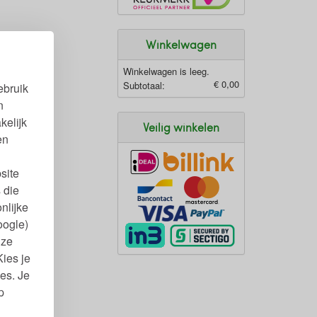
Winkelwagen
Winkelwagen is leeg.
€ 0,00
Subtotaal:
ebruik
n
kelijk
Veilig winkelen
en
site
 die
nlijke
oogle)
nze
Kies je
es. Je
p