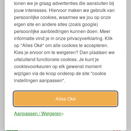
tonen we je graag advertenties die aansluiten bij
jouw interesses. Hiervoor maken we gebruik van
persoonlijke cookies, waarmee we jou op onze
eigen site en andere sites (zoals google)
persoonlijke aanbiedingen kunnen doen. Meer
Sunly Zonnebrand Gezicht Gevoelige Huid SPF30 Parfumvrij
informatie vind je in onze privacyverklaring. Klik
Nano-vrij Plasticvrij
op "Alles Oké" om alle cookies te accepteren.
50
17,
Kies je ervoor om te weigeren? Dan plaatsen we
€
uitsluitend functionele cookies. Je kunt je
cookievoorkeuren op elk gewenst moment
wijzigen via de knop onderop de site "cookie
instellingen aanpassen".
Alles Oké
Waspapier voor Voedsel Rol 8 meter Composteerbaar
Aanpassen / Weigeren
50
7,
€