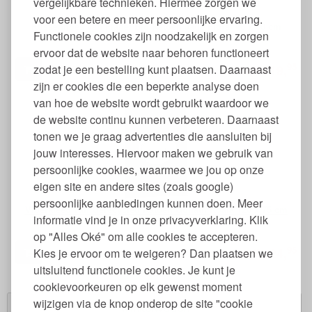
vergelijkbare technieken. Hiermee zorgen we
voor een betere en meer persoonlijke ervaring.
Kussenhoes van Flanel Bio Katoen Jade Floral 40 x 60 cm
Functionele cookies zijn noodzakelijk en zorgen
ervoor dat de website naar behoren functioneert
95
zodat je een bestelling kunt plaatsen. Daarnaast
19,
50
€
26,
zijn er cookies die een beperkte analyse doen
van hoe de website wordt gebruikt waardoor we
de website continu kunnen verbeteren. Daarnaast
tonen we je graag advertenties die aansluiten bij
jouw interesses. Hiervoor maken we gebruik van
persoonlijke cookies, waarmee we jou op onze
eigen site en andere sites (zoals google)
persoonlijke aanbiedingen kunnen doen. Meer
Vloerkleed van Gerecycled Katoen Goliath Koala 120 x 75 cm
informatie vind je in onze privacyverklaring. Klik
op "Alles Oké" om alle cookies te accepteren.
95
24,
Kies je ervoor om te weigeren? Dan plaatsen we
95
€
32,
uitsluitend functionele cookies. Je kunt je
cookievoorkeuren op elk gewenst moment
wijzigen via de knop onderop de site "cookie
Winkelwagen