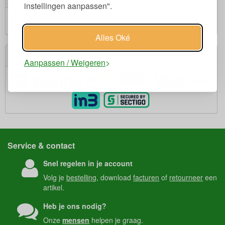
instellingen aanpassen".
Winkelwagen is leeg.
€ 0,00
Subtotaal:
Alles Oké
Veilig winkelen
Aanpassen / Weigeren
Service & contact
Snel regelen in je account
Volg je
bestelling
, download
facturen
of
retourneer
een
artikel.
Heb je ons nodig?
Onze
mensen
helpen je graag.