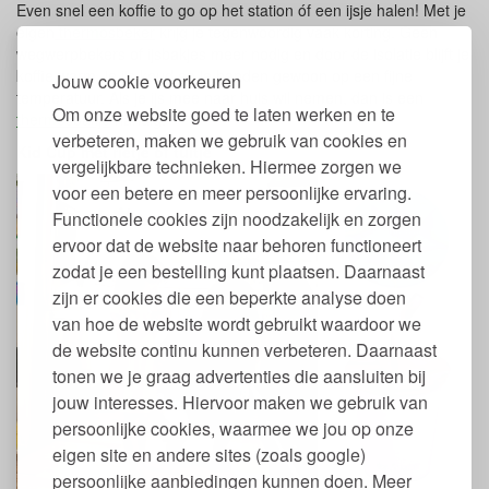
Even snel een koffie to go op het station óf een ijsje halen! Met je
eigen
thermosbeker
krijg je tegenwoordig vaak korting. Geen
wegwerpbekers of ijsbakjes meer nodig en door de isolatie blijft je
koffie warm, je ijs koud en je handen gewoon op een fijne
Jouw cookie voorkeuren
temperatuur. Als je ijs mee naar huis wil nemen, dan is een
Om onze website goed te laten werken en te
thermosbakje
handig.
verbeteren, maken we gebruik van cookies en
Kid Cup met rietje of tuitje
vergelijkbare technieken. Hiermee zorgen we
voor een betere en meer persoonlijke ervaring.
Functionele cookies zijn noodzakelijk en zorgen
ervoor dat de website naar behoren functioneert
zodat je een bestelling kunt plaatsen. Daarnaast
zijn er cookies die een beperkte analyse doen
van hoe de website wordt gebruikt waardoor we
de website continu kunnen verbeteren. Daarnaast
tonen we je graag advertenties die aansluiten bij
jouw interesses. Hiervoor maken we gebruik van
persoonlijke cookies, waarmee we jou op onze
eigen site en andere sites (zoals google)
persoonlijke aanbiedingen kunnen doen. Meer