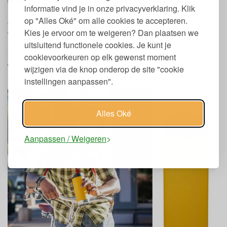
informatie vind je in onze privacyverklaring. Klik
De
Kid Cup kinderbeker
met Deksel en Rietje is ook nieuw.
op "Alles Oké" om alle cookies te accepteren.
Gemaakt van RVS met veilig siliconen deksel en rietje. Met de los
Kies je ervoor om te weigeren? Dan plaatsen we
verkrijgbare
sippy lid
kun je de beker omtoveren tot tuitbeker.
Natuurlijk is de beker ook zonder de deksel te gebruiken. Kortom,
uitsluitend functionele cookies. Je kunt je
multifunctioneel, vrolijke kleuren, veilig materialen en een beker
cookievoorkeuren op elk gewenst moment
die niet stuk kan vallen.
wijzigen via de knop onderop de site "cookie
De Alleskunner van Klean Kanteen
instellingen aanpassen".
Alles Oké
Aanpassen / Weigeren