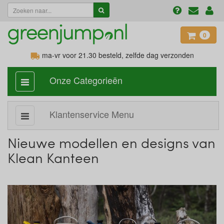
0
ma-vr voor 21.30
besteld, zelfde dag verzonden
Onze Categorieën
categorie
aan,
uit
Klantenservice Menu
Subcategorie
aan,
uit
Nieuwe modellen en designs van
Klean Kanteen