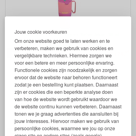
Jouw cookie voorkeuren
Thermosbeker met 2-in-1 Flip en Rietjes Deksel 769 ml
Om onze website goed te laten werken en te
verbeteren, maken we gebruik van cookies en
95
24,
95
€
37,
vergelijkbare technieken. Hiermee zorgen we
voor een betere en meer persoonlijke ervaring.
Functionele cookies zijn noodzakelijk en zorgen
ervoor dat de website naar behoren functioneert
zodat je een bestelling kunt plaatsen. Daarnaast
zijn er cookies die een beperkte analyse doen
van hoe de website wordt gebruikt waardoor we
de website continu kunnen verbeteren. Daarnaast
tonen we je graag advertenties die aansluiten bij
Candy Mix Tumbler Gekleurd Glas 320 ml - Berlingot
jouw interesses. Hiervoor maken we gebruik van
persoonlijke cookies, waarmee we jou op onze
50
3,
€
eigen site en andere sites (zoals google)