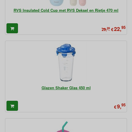
RVS Insulated Cold Cup met RVS Deksel en Rietje 470 ml
95
22,
99
€
29,
Glazen Shaker Glas 450 ml
95
9,
€