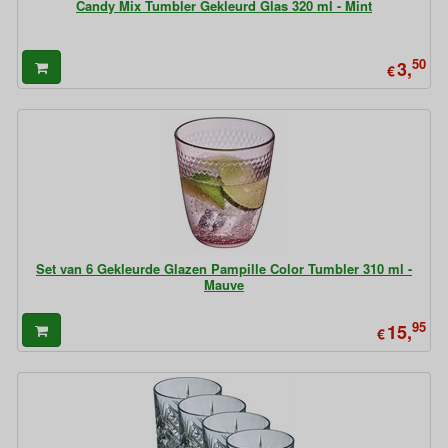
Candy Mix Tumbler Gekleurd Glas 320 ml - Mint
50
3,
€
Set van 6 Gekleurde Glazen Pampille Color Tumbler 310 ml -
Mauve
95
15,
€