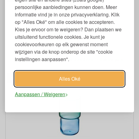
persoonlijke aanbiedingen kunnen doen. Meer
informatie vind je in onze privacyverklaring. Klik
op "Alles Oké" om alle cookies te accepteren.
Kies je ervoor om te weigeren? Dan plaatsen we
uitsluitend functionele cookies. Je kunt je
cookievoorkeuren op elk gewenst moment
wijzigen via de knop onderop de site "cookie
instellingen aanpassen".
Candy Mix Tumbler Gekleurd Glas 320 ml - Bubble gum
50
3,
Alles Oké
€
Aanpassen / Weigeren