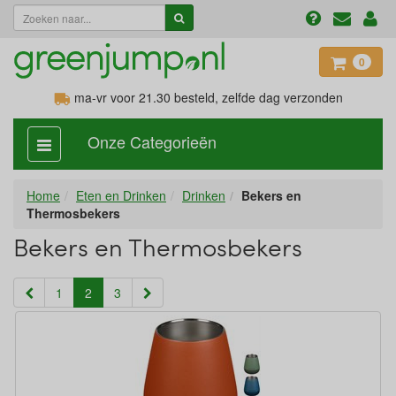
0
ma-vr voor 21.30
besteld, zelfde dag verzonden
Onze Categorieën
categorie
aan,
uit
Home
Eten en Drinken
Drinken
Bekers en
Thermosbekers
Bekers en Thermosbekers
(current)
1
2
3