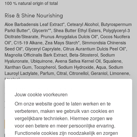
100 % natural origin of total
Rise & Shine Nourishing
Aloe Barbadensis Leaf Extract*, Cetearyl Alcohol, Butyrospermum
Parkii Butter*, Glycerin**, Shea Butter Ethyl Esters, Polyglyceryl-3
Dicitrate/Stearate, Prunus Amygdalus Dulcis Oil*, Cocos Nucifera
Oil*, C15-19 Alkane, Zea Mays Starch*, Simmondsia Chinensis
Seed Oil*, Glyceryl Caprylate, Citrus Aurantium Dulcis Peel Oil*,
Magnolia Officinalis Bark Extract, Beta-Sitosterol, Sodium
Hyaluronate, Ubiquinone, Avena Sativa Kernel Oil, Squalene,
Xanthan Gum, Tocopherol, Sodium Hydroxide, Aqua, Sodium
Lauroyl Lactylate, Parfum, Citral, Citronellol, Geraniol, Limonene,
Linalool.
* = ingredient from organic farming
Jouw cookie voorkeuren
** = made using organic ingredients)
81 % organic of total
Om onze website goed te laten werken en te
81 % organic of total minus water and minerals
verbeteren, maken we gebruik van cookies en
100 % natural origin of total
vergelijkbare technieken. Hiermee zorgen we
toon alles
voor een betere en meer persoonlijke ervaring.
Functionele cookies zijn noodzakelijk en zorgen
Verpakking Urtekram