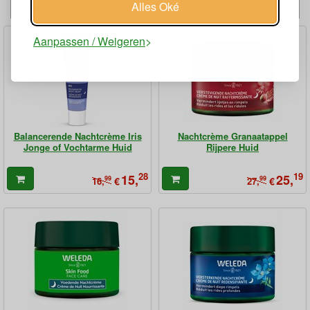
Alternatieven
Alles Oké
Aanpassen / Weigeren
Balancerende Nachtcrème Iris
Nachtcrème Granaatappel
Jonge of Vochtarme Huid
Rijpere Huid
28
19
15,
25,
99
€
99
€
16,
27,