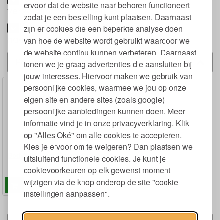
ervoor dat de website naar behoren functioneert
verzorgingsproducten
zodat je een bestelling kunt plaatsen. Daarnaast
Keurmerken en labels Urtekram
zijn er cookies die een beperkte analyse doen
nachscrème
van hoe de website wordt gebruikt waardoor we
de website continu kunnen verbeteren. Daarnaast
Past bij
tonen we je graag advertenties die aansluiten bij
jouw interesses. Hiervoor maken we gebruik van
persoonlijke cookies, waarmee we jou op onze
eigen site en andere sites (zoals google)
persoonlijke aanbiedingen kunnen doen. Meer
informatie vind je in onze privacyverklaring. Klik
op "Alles Oké" om alle cookies te accepteren.
Kies je ervoor om te weigeren? Dan plaatsen we
Bodylotion met Pompje 245 ml
uitsluitend functionele cookies. Je kunt je
cookievoorkeuren op elk gewenst moment
wijzigen via de knop onderop de site "cookie
19
11,
€
instellingen aanpassen".