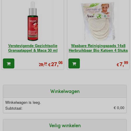
Verstevigende Gezichtsolie
Wasbare Reinigingspads 14x8
Granaatappel & Maca 30 ml
Herbruikbaar Bio Katoen 4 Stuks
06
99
27,
7,
99
€
€
28,
Winkelwagen
Winkelwagen is leeg.
€ 0,00
Subtotaal:
Veilig winkelen