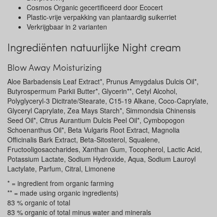
Cosmos Organic gecertificeerd door Ecocert
Plastic-vrije verpakking van plantaardig suikerriet
Verkrijgbaar in 2 varianten
Ingrediënten natuurlijke Night cream
Blow Away Moisturizing
Aloe Barbadensis Leaf Extract*, Prunus Amygdalus Dulcis Oil*,
Butyrospermum Parkii Butter*, Glycerin**, Cetyl Alcohol,
Polyglyceryl-3 Dicitrate/Stearate, C15-19 Alkane, Coco-Caprylate,
Glyceryl Caprylate, Zea Mays Starch*, Simmondsia Chinensis
Seed Oil*, Citrus Aurantium Dulcis Peel Oil*, Cymbopogon
Schoenanthus Oil*, Beta Vulgaris Root Extract, Magnolia
Officinalis Bark Extract, Beta-Sitosterol, Squalene,
Fructooligosaccharides, Xanthan Gum, Tocopherol, Lactic Acid,
Potassium Lactate, Sodium Hydroxide, Aqua, Sodium Lauroyl
Lactylate, Parfum, Citral, Limonene
* = ingredient from organic farming
** = made using organic ingredients)
83 % organic of total
83 % organic of total minus water and minerals