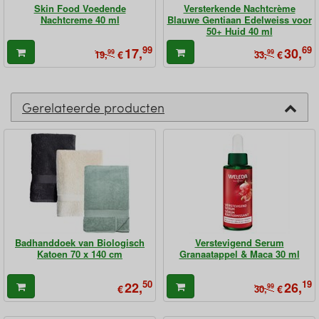
Skin Food Voedende
Versterkende Nachtcrème
Nachtcreme 40 ml
Blauwe Gentiaan Edelweiss voor
50+ Huid 40 ml
99
69
17,
30,
99
€
99
€
19,
33,
Gerelateerde producten
Badhanddoek van Biologisch
Verstevigend Serum
Katoen 70 x 140 cm
Granaatappel & Maca 30 ml
50
19
22,
26,
€
99
€
30,