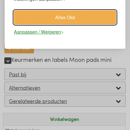
GOTS gecertificeerd
Wassen Terra Gaia wasbare
Alles Oké
inlegkruisjes Moon
Aanpassen / Weigeren
Met de gewone was meewassen. Voor het drogen rekken met de
hand.
toon alles
Keurmerken en labels Moon pads mini
Past bij
Alternatieven
Gerelateerde producten
Winkelwagen