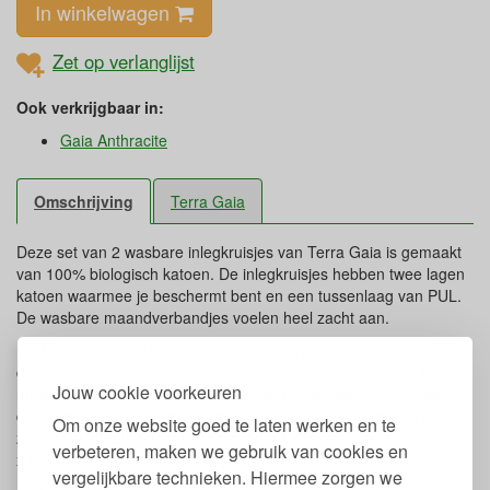
In winkelwagen
Zet op verlanglijst
Ook verkrijgbaar in:
Gaia Anthracite
Omschrijving
Terra Gaia
Deze set van 2 wasbare inlegkruisjes van Terra Gaia is gemaakt
van 100% biologisch katoen. De inlegkruisjes hebben twee lagen
katoen waarmee je beschermt bent en een tussenlaag van PUL.
De wasbare maandverbandjes voelen heel zacht aan.
De Moonpads mini worden tijdens de eerste en laatste (lichtste
dagen) van jouw menstruatie of incontinentie aanbevolen. De
Jouw cookie voorkeuren
milieuvriendelijke inlegkruisjes bevestig je gemakkelijk met de
drukkertjes om je slip heen waardoor ze goed op hun plek blijven
Om onze website goed te laten werken en te
zitten. De afmeting van het biologisch katoenen inlegkruisje is 17
verbeteren, maken we gebruik van cookies en
x 6,5 cm.
vergelijkbare technieken. Hiermee zorgen we