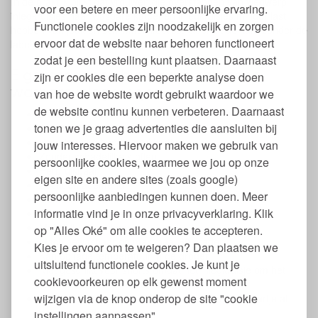
In de praktijk blijkt dat vrouwen die overstappen van wegwerp
voor een betere en meer persoonlijke ervaring.
inlegkruisjes naar wasbare katoenen inlegkruisjes minder last
Functionele cookies zijn noodzakelijk en zorgen
hebben van jeuk en schimmelinfecties. Gebruik de kant zonder de
ervoor dat de website naar behoren functioneert
labels naar het lichaam.
zodat je een bestelling kunt plaatsen. Daarnaast
Eigenschappen biologisch katoenen
zijn er cookies die een beperkte analyse doen
wasbare inlegkruisjes
van hoe de website wordt gebruikt waardoor we
de website continu kunnen verbeteren. Daarnaast
2 Stuks per set
tonen we je graag advertenties die aansluiten bij
Afmeting van 17 x 6,5 cm
Voorzien van handig drukkertje
jouw interesses. Hiervoor maken we gebruik van
Zonder schadelijke stoffen
persoonlijke cookies, waarmee we jou op onze
Herbruikbaar
eigen site en andere sites (zoals google)
Zacht en ademend
persoonlijke aanbiedingen kunnen doen. Meer
Gemaakt van 2 lagen 100% biologisch katoen
informatie vind je in onze privacyverklaring. Klik
Absorberende kern van 100% biologisch katoen
Met PUL tussenlaagje
op "Alles Oké" om alle cookies te accepteren.
Machinewasbaar op maximaal 60 graden
Kies je ervoor om te weigeren? Dan plaatsen we
Kan op lage temperatuur in de droger
uitsluitend functionele cookies. Je kunt je
Niet geschikt voor shorts omdat het inlegkruisje om het
cookievoorkeuren op elk gewenst moment
broekje wordt bevestigd
wijzigen via de knop onderop de site "cookie
Labels kunnen er voorzichtig met een nagelschaartje af
geknipt worden
instellingen aanpassen".