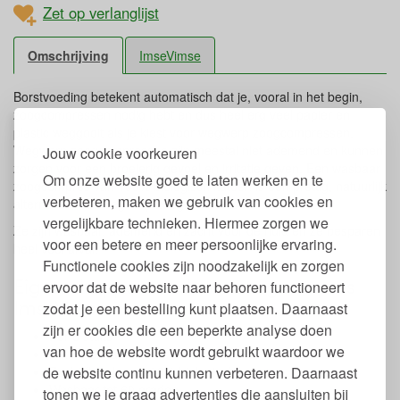
Zet op verlanglijst
Omschrijving
ImseVimse
Borstvoeding betekent automatisch dat je, vooral in het begin,
zoogcompressen nodig hebt en dus heel erg veel papier en
plastic weggooit als je kiest voor wegwerp zoogcompressen.
Wegwerp zoogcompressen zijn meestal niet ademend en kunnen
Jouw cookie voorkeuren
zorgen voor een broeierig gevoel en irritatie geven. Een wasbaar
Om onze website goed te laten werken en te
zoogcompres van 100% biologisch katoen is een prettig, natuurlijk
verbeteren, maken we gebruik van cookies en
alternatief voor wegwerp zoogcompressen.
vergelijkbare technieken. Hiermee zorgen we
Ze zijn wasbaar, ademend en zacht voor de huid én ze besparen
voor een betere en meer persoonlijke ervaring.
heel veel afval.
Functionele cookies zijn noodzakelijk en zorgen
Eigenschappen wasbaar zoogcompres
ervoor dat de website naar behoren functioneert
ImseVimse
zodat je een bestelling kunt plaatsen. Daarnaast
zijn er cookies die een beperkte analyse doen
Per 6 stuks
van hoe de website wordt gebruikt waardoor we
Diameter van12 cm.
de website continu kunnen verbeteren. Daarnaast
Zacht flanel van 100% biologisch katoen
Wasbaar tot 60 graden
tonen we je graag advertenties die aansluiten bij