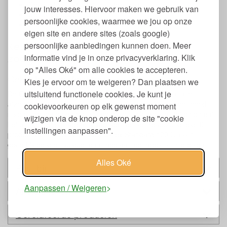
Geschikt voor droger (koude stand)
jouw interesses. Hiervoor maken we gebruik van
Oeko-Tex gecertificeerd
persoonlijke cookies, waarmee we jou op onze
In verschillende printjes
eigen site en andere sites (zoals google)
Keurmerken en labels ImseVimse
persoonlijke aanbiedingen kunnen doen. Meer
zoogcompressen
informatie vind je in onze privacyverklaring. Klik
op "Alles Oké" om alle cookies te accepteren.
Oeko-Tex Standard 100
Kies je ervoor om te weigeren? Dan plaatsen we
uitsluitend functionele cookies. Je kunt je
De Oeko-Tex Standard 100 certificering geeft aan dat alle
afzonderlijke onderdelen van een artikel, dus ook bijvoorbeeld
cookievoorkeuren op elk gewenst moment
ritsen, knopen en garen, zijn getest op schadelijke stoffen en dat
wijzigen via de knop onderop de site "cookie
het artikel niet schadelijk is voor de menselijke gezondheid. Dit
instellingen aanpassen".
product van ImseVimse is Oeko-Tex Standard 100 Class 1
gecertificeerd en voldoet daarmee aan de meest strikte eisen.
Alles Oké
Past bij
Aanpassen / Weigeren
Alternatieven
Gerelateerde producten