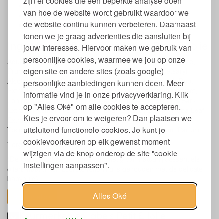
zijn er cookies die een beperkte analyse doen
Vegan
van hoe de website wordt gebruikt waardoor we
Vrij van dierproeven
de website continu kunnen verbeteren. Daarnaast
BDIH gecertificeerd
tonen we je graag advertenties die aansluiten bij
Ingrediënten Baby Bodylotion Petit & Jolie
jouw interesses. Hiervoor maken we gebruik van
persoonlijke cookies, waarmee we jou op onze
Aqua, Helianthus Annuus Hybrid Oil*, Glycerin, Decyl Oleate,
eigen site en andere sites (zoals google)
Prunus Armeniaca Kernel Oil, Glyceryl Caprylate, Cetearyl
Alcohol, Glyceryl Stearate Citrate, Leuconostoc/Radish Root
persoonlijke aanbiedingen kunnen doen. Meer
Extract Ferment Filtrate, Lonicera Caprifolium Flower Extract,
informatie vind je in onze privacyverklaring. Klik
Lonicera Japonica Flower Extract, Populus Tremuloides Bark
op "Alles Oké" om alle cookies te accepteren.
Extract, Rosmarinus Officinalis Leaf Extract*, Salvia Triloba Leaf
Kies je ervoor om te weigeren? Dan plaatsen we
Extract*, Gluconolactone, Helianthus Annuus Seed Oil,
uitsluitend functionele cookies. Je kunt je
Tocopherol, Sodium Phytate, Oryzanol, Xanthan Gum, Parfum.
cookievoorkeuren op elk gewenst moment
* organic source
wijzigen via de knop onderop de site "cookie
(De toegevoegde parfum is afkomstig van natuurlijk essentiële
instellingen aanpassen".
oliën, waarbij ten zeerste rekening is gehouden met de delicate
babyhuid).
Alles Oké
toon alles
Keurmerken en labels Petit & Jolie