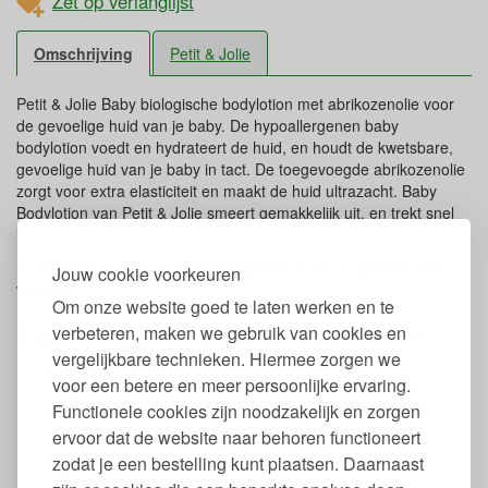
Zet op verlanglijst
Omschrijving
Petit & Jolie
Petit & Jolie Baby biologische bodylotion met abrikozenolie voor
de gevoelige huid van je baby. De hypoallergenen baby
bodylotion voedt en hydrateert de huid, en houdt de kwetsbare,
gevoelige huid van je baby in tact. De toegevoegde abrikozenolie
zorgt voor extra elasticiteit en maakt de huid ultrazacht. Baby
Bodylotion van Petit & Jolie smeert gemakkelijk uit, en trekt snel
in.
In een flesje zit 150 ml Baby Bodylotion en het is geschikt voor
Jouw cookie voorkeuren
vegans.
Om onze website goed te laten werken en te
Eigenschappen Petit & Jolie Bodylotion
verbeteren, maken we gebruik van cookies en
vergelijkbare technieken. Hiermee zorgen we
Inhoud: 150 ml.
voor een betere en meer persoonlijke ervaring.
Van 100% natuurlijke ingrediënten
Functionele cookies zijn noodzakelijk en zorgen
Vrij van parabenen, synthetische conserveermiddelen,
synthetische geur- en kleurstoffen
ervoor dat de website naar behoren functioneert
Voedend en hydraterend
zodat je een bestelling kunt plaatsen. Daarnaast
Hypoallergeen