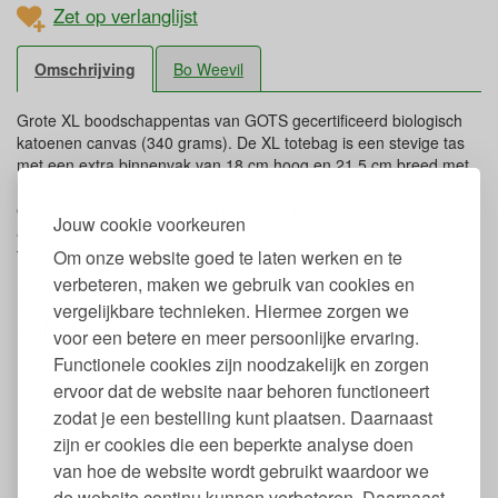
Zet op verlanglijst
Omschrijving
Bo Weevil
Grote XL boodschappentas van GOTS gecertificeerd biologisch
katoenen canvas (340 grams). De XL totebag is een stevige tas
met een extra binnenvak van 18 cm hoog en 21,5 cm breed met
rits waar al je waardevolle spulletjes in passen, ook ideaal voor
een stranddag of tijdens een picknick.. De big shopper heeft een
Jouw cookie voorkeuren
afmeting van 50 x 50 x 11,5 cm. en hengsels van 70 cm lang. De
tas is vrij van schadelijke stoffen en wordt in India geproduceerd.
Om onze website goed te laten werken en te
verbeteren, maken we gebruik van cookies en
Eigenschappen XL totebag van biologisch
vergelijkbare technieken. Hiermee zorgen we
katoen canvas
voor een betere en meer persoonlijke ervaring.
Functionele cookies zijn noodzakelijk en zorgen
Afmeting: 50 x 50 x11,5 cm.
Hengsels: 70 cm lang
ervoor dat de website naar behoren functioneert
Afmeting binnenvak: 18 x 21,5 cm.
zodat je een bestelling kunt plaatsen. Daarnaast
Gemaakt van 100% biologisch katoenen canvas 340 grams
zijn er cookies die een beperkte analyse doen
Wasbaar op maximaal 40 graden
van hoe de website wordt gebruikt waardoor we
Geproduceerd in India
de website continu kunnen verbeteren. Daarnaast
GOTS en SA8000 gecertificeerd