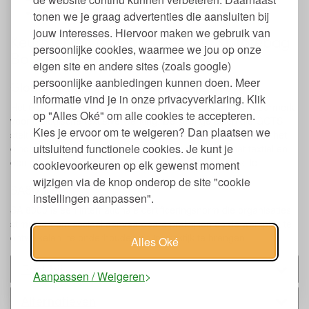
Verkrijgbaar in 2 kleuren: Ecru en Antraciet
tonen we je graag advertenties die aansluiten bij
jouw interesses. Hiervoor maken we gebruik van
Keurmerken en labels organic XL totebag
persoonlijke cookies, waarmee we jou op onze
Bo weevil
eigen site en andere sites (zoals google)
persoonlijke aanbiedingen kunnen doen. Meer
Global Organic Textile Standard (GOTS)
informatie vind je in onze privacyverklaring. Klik
Het GOTS keurmerk is wereldwijd het toonaangevende keurmerk
op "Alles Oké" om alle cookies te accepteren.
voor biologische textielverwerking. De strenge eisen die GOTS
Kies je ervoor om te weigeren? Dan plaatsen we
stelt aan de volledige keten, vanaf het katoenzaadje tot aan het
uitsluitend functionele cookies. Je kunt je
eindproduct, garandeert de biologische status van het textiel en
een milieuvriendelijke en sociaal verantwoorde productie.
cookievoorkeuren op elk gewenst moment
wijzigen via de knop onderop de site "cookie
SA8000
instellingen aanpassen".
SA 8000 is een internationale certificeringsnorm die organisaties
stimuleert om sociaal aanvaardbare praktijken op de werkplek te
ontwikkelen, te onderhouden en in praktijk te brengen.
Alles Oké
Past bij
Aanpassen / Weigeren
Alternatieven