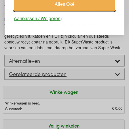
Alles Oké
aantal flexwerkers.
Super Waste gebruikt afval bij het vervaardigen van hun
Aanpassen / Weigeren
producten, zo wordt er voor het materiaal een duurzame en
waardevolle oplossing bedacht om afval zoals plastic, textiel en
teabags een tweede leven te geven. De producten van
gerecycled vilt, katoen en PET zijn circulair en dus steeds
opnieuw recyclebaar na gebruik. Elk SuperWaste product is
voorzien van een label met daarop het verhaal van Super Waste.
Alternatieven
Gerelateerde producten
Winkelwagen
Winkelwagen is leeg.
€ 0,00
Subtotaal:
Veilig winkelen