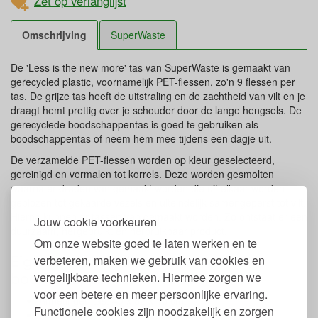
Zet op verlanglijst
Omschrijving
SuperWaste
De 'Less is the new more' tas van SuperWaste is gemaakt van
gerecycled plastic, voornamelijk PET-flessen, zo'n 9 flessen per
tas. De grijze tas heeft de uitstraling en de zachtheid van vilt en je
draagt hemt prettig over je schouder door de lange hengsels. De
gerecyclede boodschappentas is goed te gebruiken als
boodschappentas of neem hem mee tijdens een dagje uit.
De verzamelde PET-flessen worden op kleur geselecteerd,
gereinigd en vermalen tot korrels. Deze worden gesmolten
waarna er draden van gemaakt worden die uit elkaar worden
geplozen tot gekaarde vezels en uiteindelijk samengeperst tot vilt.
Hierna kunnen er tassen van gemaakt worden. Zo ontstaat er een
Jouw cookie voorkeuren
duurzaam, hergebruikt en herbruikbaar product.
Om onze website goed te laten werken en te
Eigenschappen duurzame
verbeteren, maken we gebruik van cookies en
boodschappentas van SuperWaste
vergelijkbare technieken. Hiermee zorgen we
voor een betere en meer persoonlijke ervaring.
Afmetingen tas: 40 x 32 x 15 cm.
Functionele cookies zijn noodzakelijk en zorgen
Met opdruk