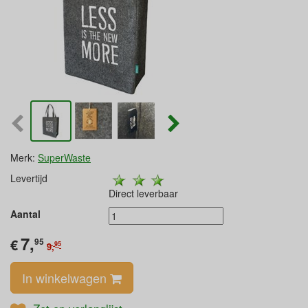
Merk:
SuperWaste
Levertijd
Direct leverbaar
Aantal
7,
€
95
95
9,
In winkelwagen