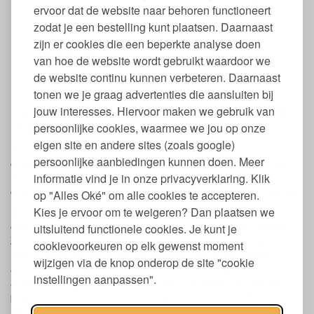
ervoor dat de website naar behoren functioneert
Draaghoogte: 27 cm.
Tas heeft 2 hengsels
zodat je een bestelling kunt plaatsen. Daarnaast
Gemaakt van gerecycled PET-flessen
zijn er cookies die een beperkte analyse doen
Herbruikbaar
van hoe de website wordt gebruikt waardoor we
Zero waste
de website continu kunnen verbeteren. Daarnaast
Fairtrade
tonen we je graag advertenties die aansluiten bij
SuperWaste producten van hergebruikte
jouw interesses. Hiervoor maken we gebruik van
materialen
persoonlijke cookies, waarmee we jou op onze
eigen site en andere sites (zoals google)
De producten van SuperWaste worden ontworpen en
persoonlijke aanbiedingen kunnen doen. Meer
ontwikkeld door een design team in Amsterdam en vakmensen in
informatie vind je in onze privacyverklaring. Klik
India welke kennis hebben van de techniek en het materiaal. Zo
ontstaan er duurzame handgemaakte producten met een verhaal.
op "Alles Oké" om alle cookies te accepteren.
Kies je ervoor om te weigeren? Dan plaatsen we
De Recycled PET Shoulder bag is met de hand gemaakt in een
eigen werkgelegenheidsproject van SuperWaste in een gebied in
uitsluitend functionele cookies. Je kunt je
Zuid-Oost India. In kleine werkplaatsen wordt er samen gewerkt
cookievoorkeuren op elk gewenst moment
met de lokale bevolking om werkgelegenheid onder goede
wijzigen via de knop onderop de site "cookie
arbeidsomstandigheden te creëren voor de allerarmste en
instellingen aanpassen".
analfabete vrouwen. De medewerkers ontvangen een eerlijke
prijs en kunnen in het dorp blijven wonen en werken. Er wordt
momenteel werk geboden aan 25 vaste medewerkers en een