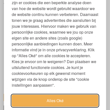
zijn er cookies die een beperkte analyse doen
en losse spulletjes in te doen.
van hoe de website wordt gebruikt waardoor we
Eigenschappen grote tas
de website continu kunnen verbeteren. Daarnaast
tonen we je graag advertenties die aansluiten bij
Stevige, kwalitatieve big shopper
jouw interesses. Hiervoor maken we gebruik van
Groot formaat: 54 x 40 x 18 cm.
Lengte hengsels: 68 cm.
persoonlijke cookies, waarmee we jou op onze
Gemaakt van 90% gerecycled beddengoed en tafellakens
eigen site en andere sites (zoals google)
en 10% gerecycled Polyester
persoonlijke aanbiedingen kunnen doen. Meer
Hoofdvak met rits afsluitbaar
informatie vind je in onze privacyverklaring. Klik
Keyring en binnenzak, ook met rits afsluitbaar
op "Alles Oké" om alle cookies te accepteren.
Zero Waste
Milieubewust
Kies je ervoor om te weigeren? Dan plaatsen we
5% van de opbrengst gaat naar de Great Bubble Barrier
uitsluitend functionele cookies. Je kunt je
Verkrijgbaar in verschillende kleuren
cookievoorkeuren op elk gewenst moment
wijzigen via de knop onderop de site "cookie
Materiaal grote strandtas
instellingen aanpassen".
De tassen zijn gemaakt van biologisch katoen.
toon alles
Alles Oké
NoMorePlastic steunt The Great Bubble