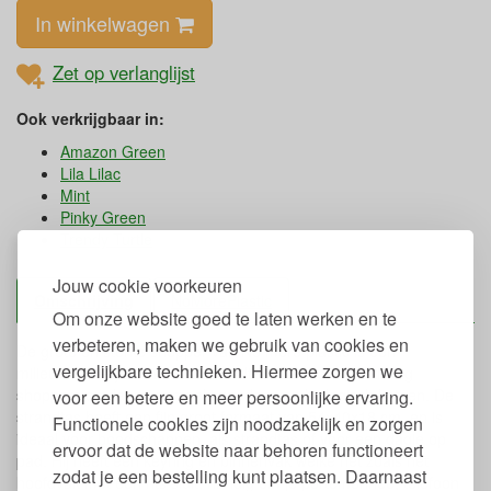
In winkelwagen
Zet op verlanglijst
Ook verkrijgbaar in:
Amazon Green
Lila Lilac
Mint
Pinky Green
Trendy Turtle
Jouw cookie voorkeuren
Omschrijving
NoMorePlastic
Om onze website goed te laten werken en te
verbeteren, maken we gebruik van cookies en
De grote en sterke shopper van No more plastic is een
vergelijkbare technieken. Hiermee zorgen we
milieuvriendelijke en duurzaam alternatief voor plastic big
shoppers omdat ze gemaakt worden van biologisch katoen. De
voor een betere en meer persoonlijke ervaring.
strandtas heeft een fijn groot formaat van 54x40x18 cm. en is
Functionele cookies zijn noodzakelijk en zorgen
ideaal voor boodschappen, als strandtas of voor een dagje op
ervoor dat de website naar behoren functioneert
pad. Hij heeft een keyring en binnenvak welke net zoals het
zodat je een bestelling kunt plaatsen. Daarnaast
hoofdvak met een rits sluit, handig om je portemonnee, telefoon