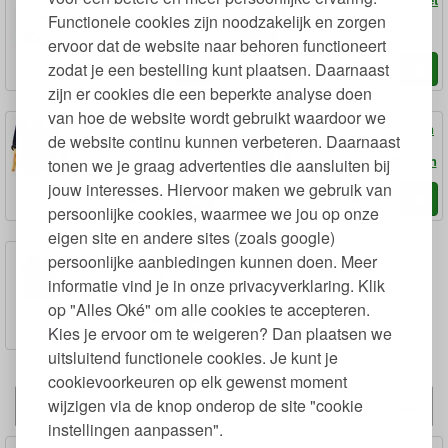
Print van Gerecycled
Dieren van rPET
Functionele cookies zijn noodzakelijk en zorgen
PET 35x25x10 cm
flessen 29x22x10 cm
ervoor dat de website naar behoren functioneert
95
95
34,
29,
€
€
zodat je een bestelling kunt plaatsen. Daarnaast
zijn er cookies die een beperkte analyse doen
van hoe de website wordt gebruikt waardoor we
Rugzak Original Blauw
Rugzak Original Effen
de website continu kunnen verbeteren. Daarnaast
met Print van rPET
met Vakken van
flessen met Vakken
Recyclede PET flessen
tonen we je graag advertenties die aansluiten bij
28x23x10 cm
28x23x10 cm
jouw interesses. Hiervoor maken we gebruik van
95
95
34,
34,
€
€
persoonlijke cookies, waarmee we jou op onze
eigen site en andere sites (zoals google)
Rugzak Original Wavy
persoonlijke aanbiedingen kunnen doen. Meer
Checkered met Vakken
informatie vind je in onze privacyverklaring. Klik
28x23x10 cm
op "Alles Oké" om alle cookies te accepteren.
95
36,
€
Kies je ervoor om te weigeren? Dan plaatsen we
uitsluitend functionele cookies. Je kunt je
cookievoorkeuren op elk gewenst moment
Gerelateerde producten
wijzigen via de knop onderop de site "cookie
instellingen aanpassen".