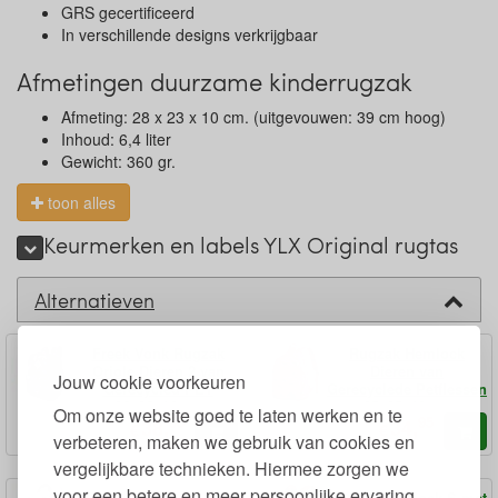
GRS gecertificeerd
In verschillende designs verkrijgbaar
Afmetingen duurzame kinderrugzak
Afmeting: 28 x 23 x 10 cm. (uitgevouwen: 39 cm hoog)
Inhoud: 6,4 liter
Gewicht: 360 gr.
toon alles
Keurmerken en labels YLX Original rugtas
Alternatieven
Freek Vonk Rugzak
Rugzak Hemlock
Oriole Dieren 2 van
Dieren van
Jouw cookie voorkeuren
Gerecycled PET
Gerecyclede Petflessen
36x26x14 cm
35x25x10 cm
Om onze website goed te laten werken en te
95
95
38,
34,
€
€
verbeteren, maken we gebruik van cookies en
vergelijkbare technieken. Hiermee zorgen we
voor een betere en meer persoonlijke ervaring.
Rugzak Hemlock met
Rugzak Hemlock S met