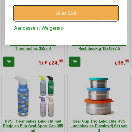
Alles Oké
Aanpassen / Weigeren
Classic Insulated Narrow
Lekdichte RVS Broodtrommel
Thermosfles 355 ml
Rechthoekig 18x13x7,5
95
95
24,
38,
49
€
€
31,
RVS Thermosfles Lekdicht met
Seal Cup Trio Lekdichte RVS
Rietje en Flip Seal Sport Cap 355
Lunchbakjes Plasticvrij Set van
ml
3