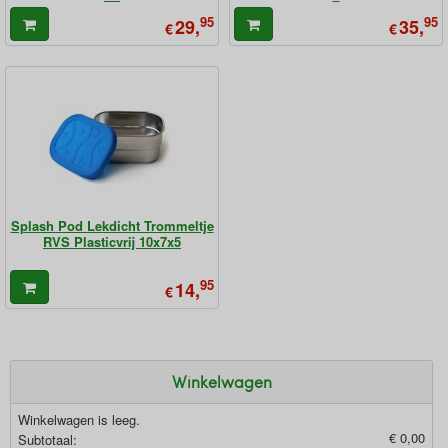
95
95
29,
35,
€
€
Splash Pod Lekdicht Trommeltje
RVS Plasticvrij 10x7x5
95
14,
€
Winkelwagen
Winkelwagen is leeg.
€ 0,00
Subtotaal: