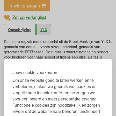
In winkelwagen
Zet op verlanglijst
Omschrijving
YLX
De stoere rugzak met dierenprint uit de Freek Vonk lijn van YLX is
gemaakt van een duurzaam stevig materiaal, gemaakt van
gerecyclede PETflessen. De rugtas is waterafstotend en perfect
voor kinderen voor naar school of tijdens een uitje. De tas is
voorzien van verstelbare schouderbanden, een hoofdvak met
ritssluiting, een apart voorvak met ritssluiting, 2 vakken voor
Jouw cookie voorkeuren
flessen of bidons aan de binnenkant en 1 vak voor een drinkfles
aan de buitenkant. Aan de binnenkant zit een label waar de naam
Om onze website goed te laten werken en te
op geschreven kan worden en aan het handvat kan de tas
verbeteren, maken we gebruik van cookies en
makkelijk gedragen worden. De sterke rugzak is geschikt voor
vergelijkbare technieken. Hiermee zorgen we
kinderen van ongeveer groep 3 tot en met groep 7/8 en is
voor een betere en meer persoonlijke ervaring.
verkrijgbaar in diverse designs.
Functionele cookies zijn noodzakelijk en zorgen
Eigenschappen rugzak dieren van
ervoor dat de website naar behoren functioneert
gerecyclede Petflessen