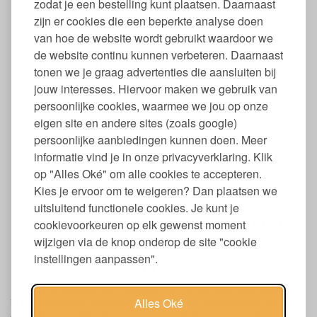
zodat je een bestelling kunt plaatsen. Daarnaast
zijn er cookies die een beperkte analyse doen
Afmeting: 36 x 26 x 14 cm.
Inhoud: 13,5 liter
van hoe de website wordt gebruikt waardoor we
Gemaakt van 25 gerecyclede PET flessen
de website continu kunnen verbeteren. Daarnaast
Design uit de Freek Vonk collectie
tonen we je graag advertenties die aansluiten bij
Tijdloos model
jouw interesses. Hiervoor maken we gebruik van
Waterafstotend
persoonlijke cookies, waarmee we jou op onze
1 Voorvakje met rits
2 Bekervakken binnenin
eigen site en andere sites (zoals google)
1 Bekervak aan de zijkant
persoonlijke aanbiedingen kunnen doen. Meer
Handvat bovenaan
informatie vind je in onze privacyverklaring. Klik
Verstelbare schouderbanden
op "Alles Oké" om alle cookies te accepteren.
GRS gecertificeerd
Kies je ervoor om te weigeren? Dan plaatsen we
In verschillende designs verkrijgbaar
uitsluitend functionele cookies. Je kunt je
Keurmerken en labels YLX Oriole rugzak
cookievoorkeuren op elk gewenst moment
Freek Vonk
wijzigen via de knop onderop de site "cookie
instellingen aanpassen".
Global Recycle Standard (GRS)
De GRS is bedoeld voor bedrijven die het gerecyclede materiaal
Alles Oké
in hun producten (zowel eindproducten als tussenstadia) willen
controleren en die willen waken over de maatschappelijke,