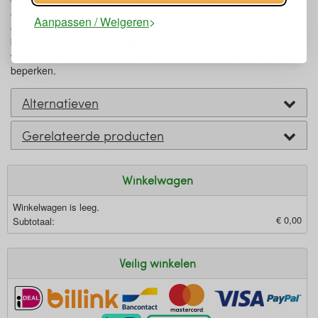
ecologische en chemische impact van hun productie. De GRS wil
Aanpassen / Weigeren
eisen vastleggen om te komen tot nauwkeurige claims met
betrekking tot gebruikte materialen en goede
werkomstandigheden, en om de milieu-impact zoveel mogelijk te
beperken.
Alternatieven
Gerelateerde producten
Winkelwagen
Winkelwagen is leeg.
€ 0,00
Subtotaal:
Veilig winkelen