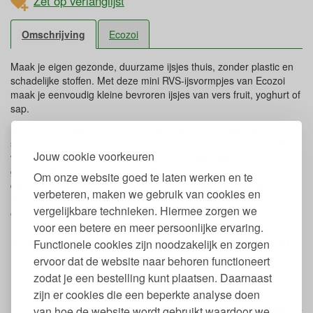
Zet op verlanglijst
Omschrijving
Ecozoi
Maak je eigen gezonde, duurzame ijsjes thuis, zonder plastic en
schadelijke stoffen. Met deze mini RVS-ijsvormpjes van Ecozoi
maak je eenvoudig kleine bevroren ijsjes van vers fruit, yoghurt of
sap.
Deze set bestaat uit 6 mini-vormpjes van food-grade roestvrij
staal, herbruikbare RVS-stokjes, siliconen sluitringen en een RVS-
Jouw cookie voorkeuren
vriesrekje. Ze zijn 100% plasticvrij, veilig, duurzaam en
gemakkelijk te reinigen in de vaatwasser of met de hand. Ze zijn
Om onze website goed te laten werken en te
dan ook geschikt voor zowel kinderen (3+ jaar) als volwassenen.
verbeteren, maken we gebruik van cookies en
Ecozoi besteedt veel aandacht aan duurzaamheid, eerlijke lonen
vergelijkbare technieken. Hiermee zorgen we
en zero-wasteproductie.
voor een betere en meer persoonlijke ervaring.
Eigenschappen mini RVS ijsvormpjes plat
Functionele cookies zijn noodzakelijk en zorgen
Set van 6 in rekje
ervoor dat de website naar behoren functioneert
zodat je een bestelling kunt plaatsen. Daarnaast
Set bestaat uit 6 RVS ijsvormpjes in een RVS rekje
zijn er cookies die een beperkte analyse doen
Met schoonmaakborsteltje
Gemaakt van 304 food grade RVS en herbruikbaar bamboe
van hoe de website wordt gebruikt waardoor we