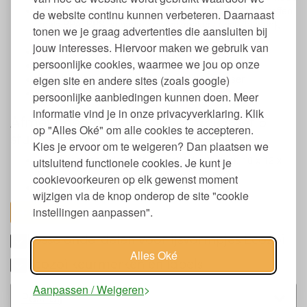
Vrij van hormoonverstorende en andere schadelijke stoffen
de website continu kunnen verbeteren. Daarnaast
zoals BPA, BPS, schadelijke weekmakers (incl. ftalaten),
tonen we je graag advertenties die aansluiten bij
formaldehyde, PVC en zware metalen
jouw interesses. Hiervoor maken we gebruik van
100% plastic vrij, ook de verpakking
persoonlijke cookies, waarmee we jou op onze
Zero waste
De ijsvormpjes zijn geschikt voor de vaatwasser
eigen site en andere sites (zoals google)
Geschikt vanaf 3 jaar wegens kleine onderdelen
persoonlijke aanbiedingen kunnen doen. Meer
informatie vind je in onze privacyverklaring. Klik
Afmetingen mini RVS ijsvormpjes set 6
op "Alles Oké" om alle cookies te accepteren.
stuks Ecozoi
Kies je ervoor om te weigeren? Dan plaatsen we
Afmetingen complete set (inclusief de stokjes): 18 x 12 x
uitsluitend functionele cookies. Je kunt je
9 cm.
cookievoorkeuren op elk gewenst moment
Inhoud per vormpje: 60 ml.
wijzigen via de knop onderop de site "cookie
instellingen aanpassen".
toon alles
Losse onderdelen voor ijsvormpjes Ecozoi
Alles Oké
Ecozoi keurmerken en labels
Aanpassen / Weigeren
Past bij