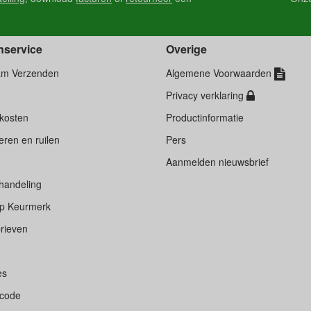
nservice
Overige
am Verzenden
Algemene Voorwaarden
Privacy verklaring
kosten
Productinformatie
ren en ruilen
Pers
d
Aanmelden nieuwsbrief
handeling
p Keurmerk
rieven
es
scode