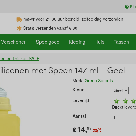
Kla
ma-vr voor 21.30
uur
besteld, zelfde dag verzonden
Gratis verzenden vanaf € 60,-
Verschonen
Speelgoed
Kleding
Huis
Tassen
ten en Drinken SALE
Siliconen met Speen 147 ml - Geel
Merk:
Green Sprouts
Kleur
Levertijd
Direct lever
Aantal
14,
€
95
50
23,