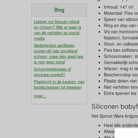
Inhoud: 147 ml
Blog
Materiaal: Fles v
Speen van silicon
Lekken rvs flessen nikkel
Ring en dop van v
en chroom? Wat er waar is
Vrij van hormoonv
van de verhalen op social
ftalaten), forma
media
Stoot- en valbest
Nederlandse aardbeien
Fles kan zelfstan
scoren dit jaar opvallend
Schoonmaken: Va
schoon, maar één goed jaar
is nog geen trend
Gemakkelijk scho
Vriezer: mag in d
Schoonheidsslaap of
skincare-overkill?
Beschermdop voo
Plastic delen niet
Plasticvrij in de keuken: van
Niet verhitten bo
boodschappen tot bewaren
Extra spenen los
meer...
Siliconen baby
Het Sprout Ware knijpz
Haal alle onderde
Afwassen met de 
Alle onderdelen k