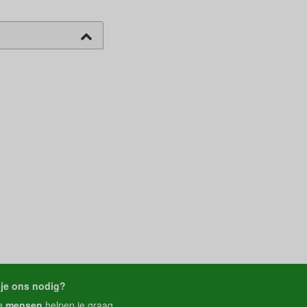
je ons nodig?
e
mensen
helpen je graag.