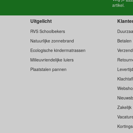
artikel.
Uitgelicht
Klante
RVS Schoolbekers
Duurza
Natuurlijke zonnebrand
Betalen
Ecologische kindermatrassen
Verzend
Milieuvriendelijke luiers
Retourne
Plaatstalen pannen
Levertij
Klachtaf
Websho
Nieuwsb
Zakelijk
Vacatur
Korting