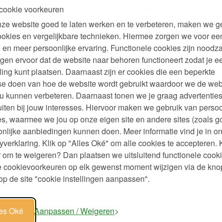
cookie voorkeuren
elen kunnen gesteriliseerd worden in kokend water voor 5 minuten
n NIET steriliseren!
ze website goed te laten werken en te verbeteren, maken we g
huurmiddel
ookies en vergelijkbare technieken. Hiermee zorgen we voor ee
gen voordat het zakje weer in elkaar gezet wordt
 en meer persoonlijke ervaring. Functionele cookies zijn noodza
pen
rect zonlicht of bij een warmtebron
gen ervoor dat de website naar behoren functioneert zodat je e
ling kunt plaatsen. Daarnaast zijn er cookies die een beperkte
se doen van hoe de website wordt gebruikt waardoor we de web
u kunnen verbeteren. Daarnaast tonen we je graag advertenties
iten bij jouw interesses. Hiervoor maken we gebruik van persoo
s, waarmee we jou op onze eigen site en andere sites (zoals g
nlijke aanbiedingen kunnen doen. Meer informatie vind je in o
yverklaring. Klik op "Alles Oké" om alle cookies te accepteren. 
 om te weigeren? Dan plaatsen we uitsluitend functionele cooki
je cookievoorkeuren op elk gewenst moment wijzigen via de kno
 2
p de site "cookie instellingen aanpassen".
e
95
les Oké
Aanpassen / Weigeren