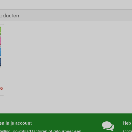
roducten
4
95
en in je account
Heb 
telling
, download
facturen
of
retourneer
een
Onz