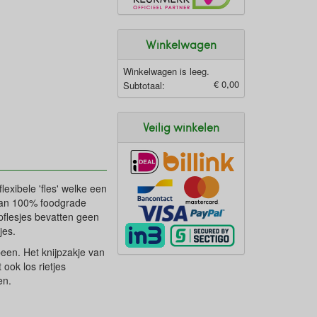
Winkelwagen
Winkelwagen is leeg.
€ 0,00
Subtotaal:
Veilig winkelen
exibele 'fles' welke een
 van 100% foodgrade
pflesjes bevatten geen
jes.
een. Het knijpzakje van
ook los rietjes
een.