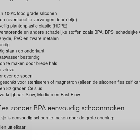
an 100% food grade siliconen
en (eventueel te vervangen door rietje)
eilig plantenplastic plastic (HDPE)
erstorende en andere schadelijke stoffen zoals BPA, BPS, schadelijke
ldehyde, PVC en zware metalen
endig
dig staan op onderkant
atwasser bestendig
on te maken door brede hals
e vriezer
r over de speen
 geschikt voor steriliseren of magnetron (alleen de siliconen fles zelf k
ven 82 graden Celsius
 verkrijgbaar: Slow, Medium en Fast Flow
fles zonder BPA eenvoudig schoonmaken
akje is eenvoudig schoon te maken door de grote opening:
len uit elkaar
hand is aanbevolen voor langere levensduur
unnen in de vaatwasser, in het bovenste rek