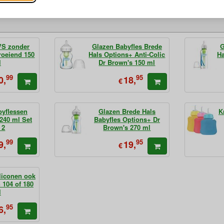
VS zonder
Glazen Babyfles Brede
G
roeiend 150
Hals Options+ Anti-Colic
Ha
l
Dr Brown's 150 ml
99
95
0,
18,
€
byflessen
Glazen Brede Hals
K
 240 ml Set
Babyfles Options+ Dr
 2
Brown's 270 ml
99
95
9,
19,
€
iliconen ook
 104 of 180
l
95
6,