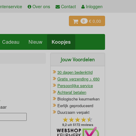
ntenservice
Over ons
Contact
Inloggen
€ 0,00
0
Cadeau
Nieuw
Koopjes
Jouw Voordelen
30 dagen bedenktijd
Gratis verzending > €60
Persoonlijke service
Achteraf betalen
Biologische keurmerken
Eerlijk geproduceerd
baar
Duurzaam verpakt
9,2 uit 5172 reviews
Oficieel Partner van Webshopkeurmerk