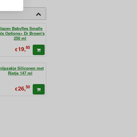
lazen Babyfles Smalle
ls Options+ Dr Brown's
250 ml
95
19,
€
nijpzakje Siliconen met
Rietje 147 ml
50
26,
€