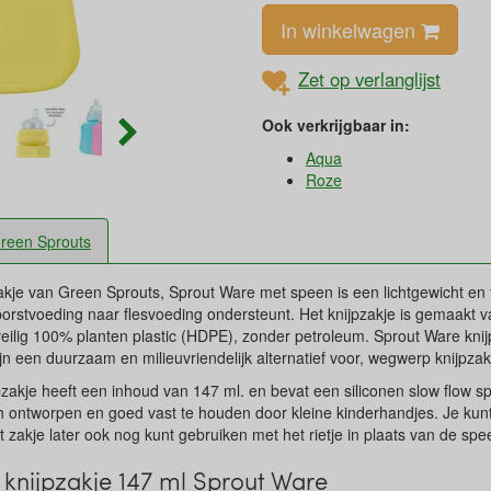
In winkelwagen
Zet op verlanglijst
Ook verkrijgbaar in:
Aqua
Roze
reen Sprouts
akje van Green Sprouts, Sprout Ware met speen is een lichtgewicht en fl
orstvoeding naar flesvoeding ondersteunt. Het knijpzakje is gemaakt
veilig 100% planten plastic (HDPE), zonder petroleum. Sprout Ware knij
ijn een duurzaam en milieuvriendelijk alternatief voor, wegwerp knijpzak
zakje heeft een inhoud van 147 ml. en bevat een siliconen slow flow sp
h ontworpen en goed vast te houden door kleine kinderhandjes. Je kunt 
t zakje later ook nog kunt gebruiken met het rietje in plaats van de sp
knijpzakje 147 ml Sprout Ware