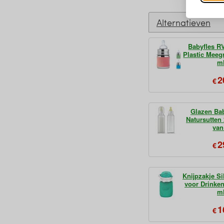
Alternatieven
Babyfles R
Plastic Meeg
m
2
€
Glazen Ba
Natursutten
van
2
€
Knijpzakje S
voor Drinken
m
1
€