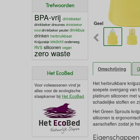
Trefwoorden
BPA-vrij
drinkbeker
Geel
drinkbeker dreumes
drinkbeker
drinkbus
kind
drinkbeker peuter
drinken
herbruikbaar
lekdicht
Knijpzakje
onderweg
siliconen
RVS
vegan
zero waste
Omschrijving
G
Het EcoBed
Het herbruikbare knijpz
Voor volwassenen vind je
soepele overgang van b
alles voor de ecologische
platinum siliconen met 
slaapkamer bij
Het EcoBed
.
schadelijke stoffen en z
Het Green Sprouts knijp
siliconen is ergonomisc
aanschaffen zodat je he
Eigenschappen 