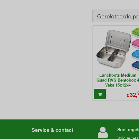
Gerelateerde p
Lunchbots Medium
Quad RVS Bentobox 
Vaks 15x12x4
32,
€
Service & contact
Snel regel
Volg je
bes