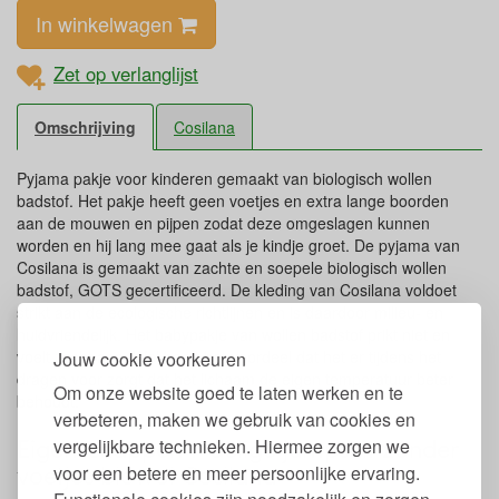
In winkelwagen
Zet op verlanglijst
Omschrijving
Cosilana
Pyjama pakje voor kinderen gemaakt van biologisch wollen
badstof. Het pakje heeft geen voetjes en extra lange boorden
aan de mouwen en pijpen zodat deze omgeslagen kunnen
worden en hij lang mee gaat als je kindje groet. De pyjama van
Cosilana is gemaakt van zachte en soepele biologisch wollen
badstof, GOTS gecertificeerd. De kleding van Cosilana voldoet
strikt aan de ecologische richtlijnen en is daardoor milieu- en
huidvriendelijk. Het babypakje van wollen badstof prikt niet en
voelt zacht aan. Wol heeft het voordeel dat het er tijdens het
Jouw cookie voorkeuren
dragen voor zorgt dat het lichaam de eigen temperatuur beter
Om onze website goed te laten werken en te
behoudt.
verbeteren, maken we gebruik van cookies en
Eigenschappen 1-delige jumpsuit zonder
vergelijkbare technieken. Hiermee zorgen we
voetjes biowol Cosilana
voor een betere en meer persoonlijke ervaring.