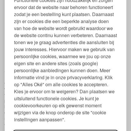
Functionele cookies zijn noodzakelijk en zorgen
Gemaakt van 100% biologische merino wol
ervoor dat de website naar behoren functioneert
GOTS gecertificeerd
zodat je een bestelling kunt plaatsen. Daarnaast
1-delige pyjama
Pakje zonder voetjes
zijn er cookies die een beperkte analyse doen
Sluit met drukkers, nikkelvrij
van hoe de website wordt gebruikt waardoor we
Met lange mouwen
de website continu kunnen verbeteren. Daarnaast
Met extra lange boorden
tonen we je graag advertenties die aansluiten bij
Voor jongens en meisjes
jouw interesses. Hiervoor maken we gebruik van
Wasbaar op max. 30 graden, bij voorkeur met de hand
Niet geschikt voor in de droger
persoonlijke cookies, waarmee we jou op onze
Maat: 104
eigen site en andere sites (zoals google)
persoonlijke aanbiedingen kunnen doen. Meer
Wassen kleding van wol Cosilana
informatie vind je in onze privacyverklaring. Klik
Omdat wol van nature vuil en water af stoot en een zelfreinigende
op "Alles Oké" om alle cookies te accepteren.
werking heeft zal je merken dat het niet nodig is om het pakje
Kies je ervoor om te weigeren? Dan plaatsen we
vaak te wassen. Meestal is het voldoende om het
uitsluitend functionele cookies. Je kunt je
product regelmatig te luchten en af en toe te wassen. Het beste
cookievoorkeuren op elk gewenst moment
kan je de jumpsuit met de hand wassen op max. 30 graden,
wijzigen via de knop onderop de site "cookie
gebruik hierbij een mild wolwasmiddel. Voeg eventueel een
scheutje
Lanoline wolspoeling voor wolgoed en schapenvacht
toe
instellingen aanpassen".
om de pyjama te verzorgen. Knijp hem daarna voorzichtig uit en
rol hem in bijvoorbeeld een handdoek om het vocht eruit te