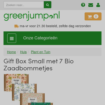
0
ma-vr voor 21.30
besteld, zelfde dag verzonden
Onze Categorieën
categorie
aan,
uit
Home
Huis
Plant en Tuin
Gift Box Small met 7 Bio
Zaadbommetjes