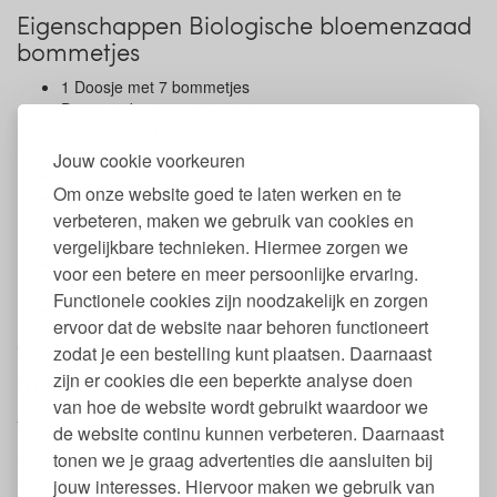
Eigenschappen Biologische bloemenzaad
bommetjes
1 Doosje met 7 bommetjes
Diameter bommetje: 20 mm.
Kleuren van de bommetjes kunnen verschillen
Inheemse bloembommetjes voor biodiversiteit
Jouw cookie voorkeuren
100% natuurlijke ingrediënten
Om onze website goed te laten werken en te
Zaaitijd: maart t/m juli
verbeteren, maken we gebruik van cookies en
Geschikt voor buiten in de tuin, op het balkon of
op openbare grond
vergelijkbare technieken. Hiermee zorgen we
Gemaakt in Nederland
voor een betere en meer persoonlijke ervaring.
Blossombs zijn +/- 2 jaar houdbaar
Functionele cookies zijn noodzakelijk en zorgen
Afmeting doosje 7 stuks: 18 x 16 x 2,5 cm
ervoor dat de website naar behoren functioneert
Verschillende soorten zaadbommetjes
zodat je een bestelling kunt plaatsen. Daarnaast
mixen
zijn er cookies die een beperkte analyse doen
van hoe de website wordt gebruikt waardoor we
Voor jou, Hollandse mix
de website continu kunnen verbeteren. Daarnaast
tonen we je graag advertenties die aansluiten bij
Klaproos, Weide salie, Echte kamille, Gele ganzebloem,
Korenbloem en Margriet.
jouw interesses. Hiervoor maken we gebruik van