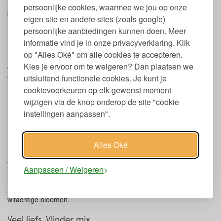
Deze mix is “inheems” (Hollands) en is geselecteerd met oog op
persoonlijke cookies, waarmee we jou op onze
bijen en vlinders.
eigen site en andere sites (zoals google)
persoonlijke aanbiedingen kunnen doen. Meer
Hoera, Zonnebloem mix
informatie vind je in onze privacyverklaring. Klik
Bloemen, Laagbloeiende mix: Mexicaans madeliefje,
op "Alles Oké" om alle cookies te accepteren.
Duizendschoon, Gele kamille, Koekruid, Rode klaver, Bonenkruid
Kies je ervoor om te weigeren? Dan plaatsen we
en Tijm.
Geschikt voor potten, balkons, kleine tuinen.
uitsluitend functionele cookies. Je kunt je
cookievoorkeuren op elk gewenst moment
Bedankt, Tuin- en keukenkruiden mix
wijzigen via de knop onderop de site "cookie
Basilicum, Tijm, Bonenkruid, Salie, Koriander, Wilde Marjolein
instellingen aanpassen".
(Oregano), Rozemarijn en Citroenmelisse.
Kruidenmix is naast decoratief ook nuttig in de keuken.
Alles Oké
Denk aan je, Vergeet-me-niet mix
Vergeet-me-nietje, Korenbloem, Chicorei, Juffertje-in-het-groen,
Aanpassen / Weigeren
Duizendblad en Echte kamille
Mix voor herinnering (“vergeet-me-niet”) met blauwe en
witachtige bloemen.
Veel liefs, Vlinder mix