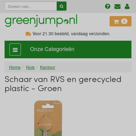
0
Voor 21.30
besteld, vandaag verzonden.
Onze Categorieën
categorie
aan,
uit
Home
Huis
Kantoor
Schaar van RVS en gerecycled
plastic - Groen