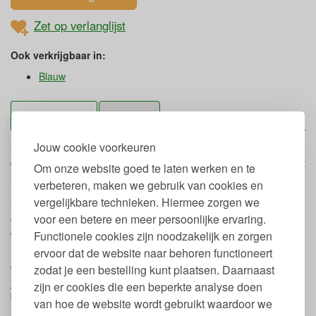
Zet op verlanglijst
Ook verkrijgbaar in:
Blauw
Omschrijving
Econovo
Jouw cookie voorkeuren
Duurzame Schaar van RVS en Gerecycled Plastic. Perfect voor
dagelijks gebruik, of je nu thuis, op school, of op kantoor bent. Het
Om onze website goed te laten werken en te
handvat is gemaakt van gerecycled plastic, wat betekent dat er
verbeteren, maken we gebruik van cookies en
minder nieuw plastic geproduceerd hoeft te worden en er dus
vergelijkbare technieken. Hiermee zorgen we
minder afval in het milieu terechtkomt. Econovo heeft de schaar
voor een betere en meer persoonlijke ervaring.
ontworpen met zowel functionaliteit als duurzaamheid in
gedachten.
Functionele cookies zijn noodzakelijk en zorgen
ervoor dat de website naar behoren functioneert
De schaarbladen zijn gemaakt van hoogwaardig roestvrij staal,
wat er voor zorgt dat de schaar lang mee gaat en scherp blijft. Of
zodat je een bestelling kunt plaatsen. Daarnaast
je nu papier, stof of karton knipt, deze schaar blijft comfortabel en
zijn er cookies die een beperkte analyse doen
betrouwbaar in gebruik. Het ergonomische ontwerp van het
van hoe de website wordt gebruikt waardoor we
handvat zorgt voor een stevige grip, waardoor de schaar prettig in