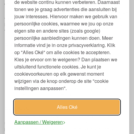
de website continu kunnen verbeteren. Daarnaast
de hand ligt.
tonen we je graag advertenties die aansluiten bij
De schaar is verkrijgbaar in twee verschillende maten. De blauwe
jouw interesses. Hiervoor maken we gebruik van
variant heeft een lengte van 17,8 cm en is ideaal voor grotere
persoonlijke cookies, waarmee we jou op onze
knipklussen, terwijl de groene variant van 15 cm meer geschikt is
eigen site en andere sites (zoals google)
voor nauwkeuriger werk.
persoonlijke aanbiedingen kunnen doen. Meer
Eigenschappen duurzame schaar
informatie vind je in onze privacyverklaring. Klik
op "Alles Oké" om alle cookies te accepteren.
Handvat gemaakt van gerecycled plastic
Schaar gemaakt van RVS
Kies je ervoor om te weigeren? Dan plaatsen we
Verpakking van karton
uitsluitend functionele cookies. Je kunt je
In 2 afmetingen verkrijgbaar:
cookievoorkeuren op elk gewenst moment
Blauw: 17,8 cm
wijzigen via de knop onderop de site "cookie
Groen: 15 cm
instellingen aanpassen".
Milieuvriendelijke verpakking van gerecycled karton,
volledig biologisch afbreekbaar.
Econovo
Alles Oké
Econovo heeft een duurzame lijn met kantoorartikelen en
Aanpassen / Weigeren
schoolspullen, ontworpen met het oog op het milieu. De
producten zijn gemaakt van gerecyclede materialen die lang