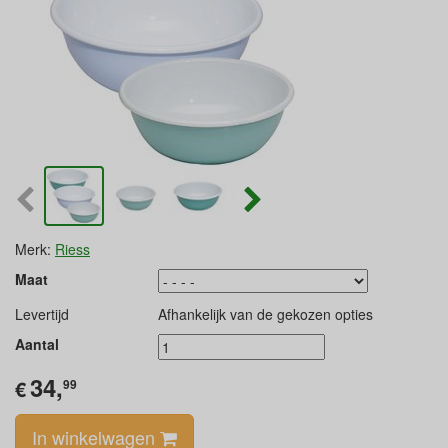
Merk:
Riess
Maat
Levertijd
Afhankelijk van de gekozen opties
Aantal
34,
€
99
In winkelwagen