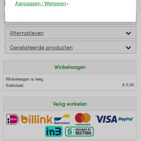
Keurmerken en labels Riess
Aanpassen / Weigeren
Past bij
Alternatieven
Gerelateerde producten
Winkelwagen
Winkelwagen is leeg.
€ 0,00
Subtotaal:
Veilig winkelen