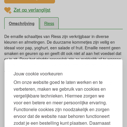
Zet op verlanglijst
Omschrijving
Riess
De emaille schaaltjes van Riess zijn verkrijgbaar in diverse
kleuren en afmetingen. De duurzame kommetjes zijn veilig en
ideaal voor pap, yoghurt, een salade of fruit. Emaille neemt geen
smaken en geuren op en geeft dit ook niet af aan het voedsel dat
er in zit. Door het gladde oppervlak zijn ze makkelijk af te wassen.
Het mooiste blijven de schaaltjes wanneer je ze met de hand
afwast.
Jouw cookie voorkeuren
Eigenschappen kommetjes van emaille
Om onze website goed te laten werken en te
verbeteren, maken we gebruik van cookies en
Emaillen schaaltje met een glad, niet poreus oppervlak
vergelijkbare technieken. Hiermee zorgen we
Vrij van hormoonverstorende en andere schadelijke stoffen
voor een betere en meer persoonlijke ervaring.
zoals BPA, BPS, schadelijke weekmakers (incl. ftalaten),
formaldehyde, PVC en zware metalen
Functionele cookies zijn noodzakelijk en zorgen
Krasbestendig
ervoor dat de website naar behoren functioneert
Geeft geen geur of smaak af aan de inhoud
zodat je een bestelling kunt plaatsen. Daarnaast
Geschikt voor mensen met nikkelallergie