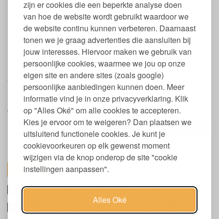
zijn er cookies die een beperkte analyse doen
Mag in de vaatwasser. Omdat emaillen eigenlijk glas is, hou
van hoe de website wordt gebruikt waardoor we
je de beker het mooist glanzend door hem in de
vaatwasser op het glasprogramma te wassen
de website continu kunnen verbeteren. Daarnaast
Niet geschikt voor in de magnetron
tonen we je graag advertenties die aansluiten bij
Handgemaakt
jouw interesses. Hiervoor maken we gebruik van
Verkrijgbaar in diverse maten en kleuren
persoonlijke cookies, waarmee we jou op onze
Afmetingen gekleurde emaillen schaaltjes
eigen site en andere sites (zoals google)
persoonlijke aanbiedingen kunnen doen. Meer
De geëmailleerde schaaltjes zijn verkrijgbaar in verschillende
informatie vind je in onze privacyverklaring. Klik
maten. Bij elke maat hoort een bijbehorende kleur. De afmetingen
op "Alles Oké" om alle cookies te accepteren.
van de schaaltjes zijn als volgt:
Kies je ervoor om te weigeren? Dan plaatsen we
Diameter
14 cm.
18 cm.
uitsluitend functionele cookies. Je kunt je
Hoogte
5,1 cm.
6,6 cm.
cookievoorkeuren op elk gewenst moment
Kleur
Blauw
Zeegroen en Lavendelblauw
wijzigen via de knop onderop de site "cookie
instellingen aanpassen".
toon alles
Schoonmaken Riess emaille kommen
Alles Oké
Materiaal duurzaam emaille schaaltje