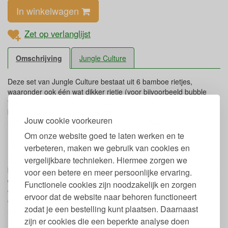
In winkelwagen
Zet op verlanglijst
Omschrijving
Jungle Culture
Deze set van Jungle Culture bestaat uit 6 bamboe rietjes,
waaronder ook één wat dikker rietje (voor bijvoorbeeld bubble
tea). Verder zit er nog een schoonmaakborsteltje voor de rietjes
bij, een wat groter opbergzakje en een gekleurd jute zakje om de
Jouw cookie voorkeuren
rietjes in mee te nemen. Handig voor onderweg.
Om onze website goed te laten werken en te
Duurzame rietjes
verbeteren, maken we gebruik van cookies en
vergelijkbare technieken. Hiermee zorgen we
De bamboe is op natuurlijke wijze geteeld en verwerkt door lokale
boeren in Vietnam. Er is alleen water en zon aan te pas gekomen,
voor een betere en meer persoonlijke ervaring.
daarom zijn de rietjes vrij van schadelijke stoffen. Ook zijn ze
Functionele cookies zijn noodzakelijk en zorgen
een ecologisch alternatief voor plastic rietjes. Ze zijn herbruikbaar,
ervoor dat de website naar behoren functioneert
en kunnen dus lang mee gaan. De zakjes zijn handgemaakt van
zodat je een bestelling kunt plaatsen. Daarnaast
natuurlijke jute, en op plantaardige wijze gekleurd.
zijn er cookies die een beperkte analyse doen