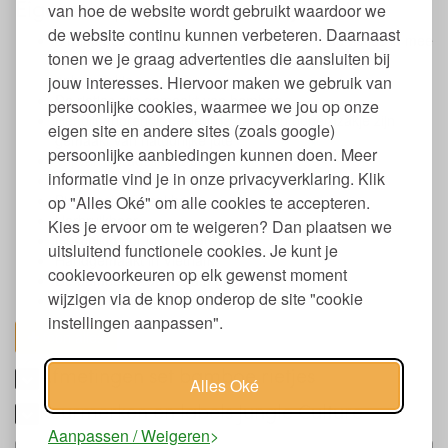
Eigenschappen bamboe rietjes set
van hoe de website wordt gebruikt waardoor we
de website continu kunnen verbeteren. Daarnaast
6 bamboe rietjes, 1 gekleurd jute zakje om de rietjes in mee
tonen we je graag advertenties die aansluiten bij
te nemen, schoonmaakborsteltje en een groter
opbergzakje
jouw interesses. Hiervoor maken we gebruik van
De rietjes zijn gemaakt van bamboe
persoonlijke cookies, waarmee we jou op onze
Het bijbehorende gekleurde zakje en opbergzakje zijn
eigen site en andere sites (zoals google)
gemaakt van natuurlijke jute
persoonlijke aanbiedingen kunnen doen. Meer
Vrij van schadelijke stoffen
informatie vind je in onze privacyverklaring. Klik
De jute is op plantaardige wijze gekleurd
Biologisch afbreekbaar
op "Alles Oké" om alle cookies te accepteren.
Herbruikbaar
Kies je ervoor om te weigeren? Dan plaatsen we
Geschikt voor in de vaatwasser
uitsluitend functionele cookies. Je kunt je
Handgemaakt in Vietnam
cookievoorkeuren op elk gewenst moment
De bamboe is duurzaam geteeld
wijzigen via de knop onderop de site "cookie
Jute zakjes verkrijgbaar in diverse kleuren
instellingen aanpassen".
toon alles
Afmetingen set bamboe rietjes
Alles Oké
Keurmerken en labels Jungle Culture
Aanpassen / Weigeren