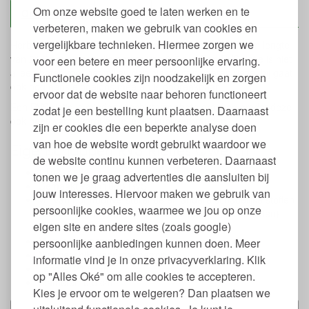
Om onze website goed te laten werken en te
Omschrijving
Qwetch
verbeteren, maken we gebruik van cookies en
vergelijkbare technieken. Hiermee zorgen we
Herbruikbaar RVS Rietje van Qwetch. Het rietje heeft een lengte
van 21,5 cm en een diametere van 0,5 cm. Een RVS rietje is niet
voor een betere en meer persoonlijke ervaring.
alleen beter voor het milieu dan plastic of papieren rietje, hij gaat
Functionele cookies zijn noodzakelijk en zorgen
ook nog eens eindeloos mee en is onbreekbaar.
ervoor dat de website naar behoren functioneert
Een RVS rietje is minder geschikt voor hete dranken omdat deze
zodat je een bestelling kunt plaatsen. Daarnaast
ook heet/warm wordt en je jezelf kunt verbranden.
zijn er cookies die een beperkte analyse doen
van hoe de website wordt gebruikt waardoor we
Eigenschappen RVS Rietjes Qwetch
de website continu kunnen verbeteren. Daarnaast
1 RVS rietje
tonen we je graag advertenties die aansluiten bij
Gemaakt van (18/8) RVS
jouw interesses. Hiervoor maken we gebruik van
Vrij van hormoonverstorende en andere schadelijke stoffen
persoonlijke cookies, waarmee we jou op onze
zoals BPA, BPS, schadelijke weekmakers (incl. ftalaten),
eigen site en andere sites (zoals google)
formaldehyde, PVC en zware metalen
Mag in de vaatwasser
persoonlijke aanbiedingen kunnen doen. Meer
Niet geschikt voor magnetron
informatie vind je in onze privacyverklaring. Klik
Lengte: 21,5 cm
op "Alles Oké" om alle cookies te accepteren.
Diameter: 0,5 cm
Kies je ervoor om te weigeren? Dan plaatsen we