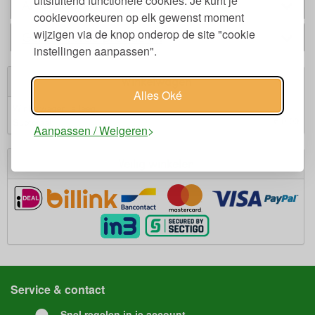
uitsluitend functionele cookies. Je kunt je
Alternatieven
cookievoorkeuren op elk gewenst moment
wijzigen via de knop onderop de site "cookie
Gerelateerde producten
instellingen aanpassen".
Winkelwagen
Alles Oké
Winkelwagen is leeg.
€ 0,00
Subtotaal:
Aanpassen / Weigeren
Veilig winkelen
Service & contact
Snel regelen in je account