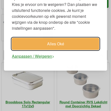
95
95
42,
33,
€
€
Kies je ervoor om te weigeren? Dan plaatsen we
uitsluitend functionele cookies. Je kunt je
cookievoorkeuren op elk gewenst moment
U-konserve Rectangle
wijzigen via de knop onderop de site "cookie
Divided Lunchbox 2
Vakken 22x15x5
instellingen aanpassen".
99
29,
€
Alles Oké
Gerelateerde producten
Aanpassen / Weigeren
Brooddoos Solo Rectangular
Round Container RVS Lekdicht
17x12x5
met Doorzichtig Deksel