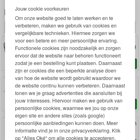
lunchbox
Jouw cookie voorkeuren
ECOlunchbox keurmerken en labels
Om onze website goed te laten werken en te
verbeteren, maken we gebruik van cookies en
Alternatieven
vergelijkbare technieken. Hiermee zorgen we
voor een betere en meer persoonlijke ervaring.
Lekdichte Lunchbox
Lunchbots Medium
RVS Rond 13 cm
Quad RVS Bentobox 4
Functionele cookies zijn noodzakelijk en zorgen
Vaks 15x12x4
ervoor dat de website naar behoren functioneert
95
95
30,
32,
zodat je een bestelling kunt plaatsen. Daarnaast
€
€
zijn er cookies die een beperkte analyse doen
van hoe de website wordt gebruikt waardoor we
RVS Lunchtrommel
RVS Trailhead Snack
de website continu kunnen verbeteren. Daarnaast
Chapra Two Tier
Container met 2
Round 13 cm
Compartimenten
tonen we je graag advertenties die aansluiten bij
jouw interesses. Hiervoor maken we gebruik van
99
95
17,
15,
€
€
persoonlijke cookies, waarmee we jou op onze
eigen site en andere sites (zoals google)
persoonlijke aanbiedingen kunnen doen. Meer
Splash Box 3-in-1
Tiffin Double XL 16 cm
Lekdichte Lunchbox
RVS 2 bakjes
informatie vind je in onze privacyverklaring. Klik
Plasticvrij 10x15x9,5
op "Alles Oké" om alle cookies te accepteren.