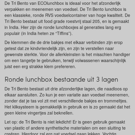
De Tri Bento van ECOlunchbox is ideaal voor het afzonderlijk
verpakken en meenemen van voedsel. De Tri Bento lunchbox is
een klassieke, ronde RVS voedselcontainer van hoge kwaliteit. De
Tri Bento bestaat uit food grade roestvrij staal 205, en is gemaakt
in India. Hier zijn de ronde lunchboxjes al generaties lang erg
populair (in India heten ze “Tiffins”).
De klemmen die de drie bakjes met elkaar verbinden zijn erop
getest dat ze kindvriendelijk zijn, en zijn te verstellen naar
gewenste sterkte. Voor de allerkleinsten is het misschien handiger
om een tangetje te gebruiken, terwijl volwassenen waarschijnlijk
juist een erg strakke klem prefereren.
Ronde lunchbox bestaande uit 3 lagen
De Tri Bento bestaat uit drie afzonderlijke lagen, die naadloos op
elkaar aansluiten. Zo kun je een variatie aan voedsel meenemen,
zonder dat je tas vol zit met verschillende bakjes en trommeltjes.
Het kliksysteem is gemakkelijk in gebruik en is zo gemaakt dat het
geen kleine vingertjes zal beknellen.
Let op: de Tri Bento is niet lekdicht! Er is geen gebruik gemaakt
van plastic of andere synthetische materialen om een sluiting te
creëren. Hierdoor zal erg nat voedsel gaan lekken. Vochtig