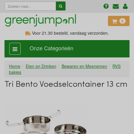
0
Voor 21.30
besteld, vandaag verzonden.
Onze Categorieën
categorie
aan,
uit
Home
Eten en Drinken
Bewaren en Meenemen
RVS
bakjes
Tri Bento Voedselcontainer 13 cm