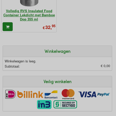
Volledig RVS Insulated Food
Container Lekdicht met Bamboe
Dop 355 ml
95
32,
€
Winkelwagen
Winkelwagen is leeg.
€ 0,00
Subtotaal:
Veilig winkelen