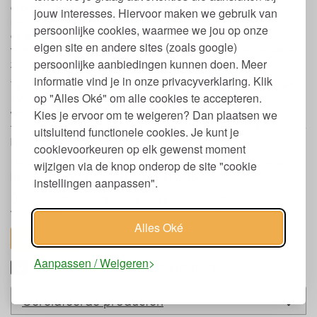
ecologische materialen. Zo is het glas afkomstig van het meest
jouw interesses. Hiervoor maken we gebruik van
natuurlijke, recyclebare glas dat er bestaat. En dit glas is ook nog
persoonlijke cookies, waarmee we jou op onze
eens 5 maal sterker dat gewoon glas! Als je per ongelijk eens je
eigen site en andere sites (zoals google)
voedselcontainer laat vallen is dit dus geen probleem, de bakjes
persoonlijke aanbiedingen kunnen doen. Meer
zijn ‘droptest approved’! Ze zijn niet onbreekbaar.
informatie vind je in onze privacyverklaring. Klik
Verder is het bakje en deksel vrij van chemische stoffen als BPA,
op "Alles Oké" om alle cookies te accepteren.
PVC en ftalaat. Zo kun je dus veilig je voedsel invriezen en ook
weer opwarmen, zonder dat er schadelijke stoffen in je eten
Kies je ervoor om te weigeren? Dan plaatsen we
terecht komen. Wel zo prettig als het om het voedsel van jou en je
uitsluitend functionele cookies. Je kunt je
kinderen gaat!
cookievoorkeuren op elk gewenst moment
Het deksel is gemaakt van kunststof (polypropeen), dat net als
wijzigen via de knop onderop de site "cookie
het glas gemakkelijk gerecycled kan worden.
instellingen aanpassen".
De food containers van Wean Green kunnen gewoon mee in de
vaatwasser.
Alles Oké
toon alles
Aanpassen / Weigeren
Lunch Bowl in vrolijke kleuren
Gerelateerde producten