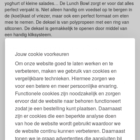
yoghurt of kleine salades… De Lunch Bowl zorgt er voor dat alles
perfect verpakt is. Niet alleen handig om voedsel op te bergen in
de (koel)kast of vriezer, maar ook een perfect formaat om eten
mee te nemen. De deksel is van polypropeen met een ring van
siliconen. De deksel is gemakkelijk te openen door middel van
een handig kliksysteem.
Eigenschappen van Lunch Bowl
Jouw cookie voorkeuren
Vrij van BPA, PVC en ftalaat
Om onze website goed te laten werken en te
Extra sterk glas
Deksel van polypropeen, afsluiting van siliconen
verbeteren, maken we gebruik van cookies en
Lekdicht
vergelijkbare technieken. Hiermee zorgen we
Geschikt voor vriezer, vaatwasser en magnetron (zonder
voor een betere en meer persoonlijke ervaring.
deksel)
Functionele cookies zijn noodzakelijk en zorgen
Kan veilig verwarmd worden tot 120 graden Celcius
ervoor dat de website naar behoren functioneert
Inhoud 370 ml (tot de bovenrand, zonder deksel erop)
Doorsnede 15 cm. Hoogte 6 cm
zodat je een bestelling kunt plaatsen. Daarnaast
Stapelbaar
zijn er cookies die een beperkte analyse doen
van hoe de website wordt gebruikt waardoor we
Materialen Lunch Bowl
de website continu kunnen verbeteren. Daarnaast
De voedselcontainers van Wean Green bestaan uit veilige,
tonen we je graag advertenties die aansluiten bij