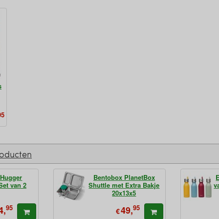
s
95
roducten
 Hugger
Bentobox PlanetBox
Set van 2
Shuttle met Extra Bakje
v
20x13x5
95
95
4,
49,
€