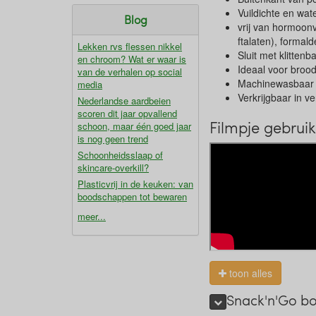
Vuildichte en wat
Blog
vrij van hormoonv
ftalaten), forma
Lekken rvs flessen nikkel
Sluit met klittenb
en chroom? Wat er waar is
Ideaal voor brood,
van de verhalen op social
Machinewasbaar 
media
Verkrijgbaar in v
Nederlandse aardbeien
scoren dit jaar opvallend
Filmpje gebrui
schoon, maar één goed jaar
is nog geen trend
Schoonheidsslaap of
skincare-overkill?
Plasticvrij in de keuken: van
boodschappen tot bewaren
meer...
toon alles
Snack'n'Go bo