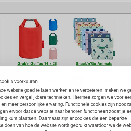
Grab'n'Go Tas 14 x 28
Snack'n'Go Animals
cm
Herbruikbaar Zakje 18 x
18 cm
95
95
95
cookie voorkeuren
14,
9,
€
€
ze website goed te laten werken en te verbeteren, maken we g
ookies en vergelijkbare technieken. Hiermee zorgen we voor ee
 en meer persoonlijke ervaring. Functionele cookies zijn noodza
gen ervoor dat de website naar behoren functioneert zodat je e
ling kunt plaatsen. Daarnaast zijn er cookies die een beperkte
se doen van hoe de website wordt gebruikt waardoor we de web