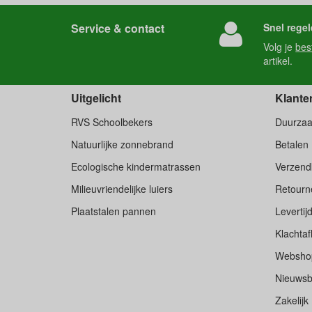
Service & contact
Snel regel
Volg je
bes
artikel.
Uitgelicht
Klante
RVS Schoolbekers
Duurza
Natuurlijke zonnebrand
Betalen
Ecologische kindermatrassen
Verzend
Milieuvriendelijke luiers
Retourne
Plaatstalen pannen
Levertij
Klachtaf
Websho
Nieuwsb
Zakelijk