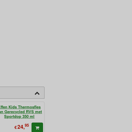
Effen Kids Thermosfles
an Gerecycled RVS met
Sportdop 350 ml
95
24,
€