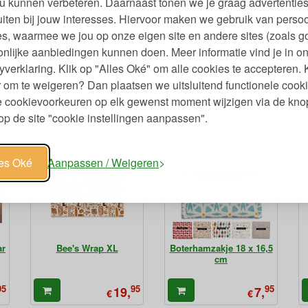
u kunnen verbeteren. Daarnaast tonen we je graag advertenties
iten bij jouw interesses. Hiervoor maken we gebruik van persoo
Snack'n'Go Wonderful
x
Herbruikbaar Zakje 18 x
s, waarmee we jou op onze eigen site en andere sites (zoals g
18 cm
nlijke aanbiedingen kunnen doen. Meer informatie vind je in o
95
95
9,
€
yverklaring. Klik op "Alles Oké" om alle cookies te accepteren. 
 om te weigeren? Dan plaatsen we uitsluitend functionele cooki
je cookievoorkeuren op elk gewenst moment wijzigen via de kno
p de site "cookie instellingen aanpassen".
les Oké
Aanpassen / Weigeren
ar
Bee's Wrap XL
Boterhamzakje 18 x 16,5
cm
95
95
95
19,
7,
€
€