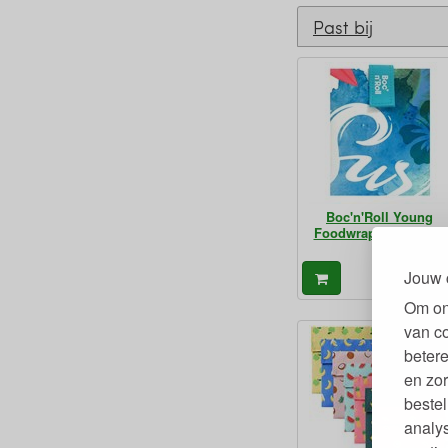
Past bij
Boc'n'Roll Young
Foodwrap 54 x 32 cm
Jouw 
9,
€
Om on
van c
betere
en zor
bestel
analy