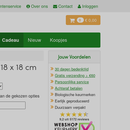
ntenservice
Over ons
Contact
Inloggen
€ 0,00
0
Cadeau
Nieuw
Koopjes
Jouw Voordelen
18 x 18 cm
30 dagen bedenktijd
Gratis verzending > €60
Persoonlijke service
Achteraf betalen
Biologische keurmerken
van de gekozen opties
Eerlijk geproduceerd
Duurzaam verpakt
9,2 uit 5172 reviews
Oficieel Partner van Webshopkeurmerk