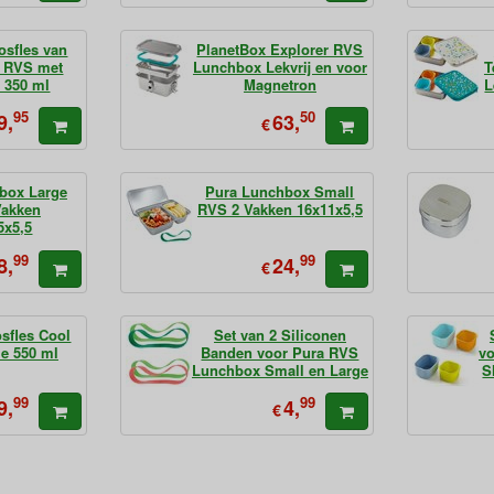
osfles van
PlanetBox Explorer RVS
d RVS met
Lunchbox Lekvrij en voor
T
 350 ml
Magnetron
L
95
50
9,
63,
€
box Large
Pura Lunchbox Small
Vakken
RVS 2 Vakken 16x11x5,5
5x5,5
99
99
8,
24,
€
sfles Cool
Set van 2 Siliconen
le 550 ml
Banden voor Pura RVS
vo
Lunchbox Small en Large
S
99
99
9,
4,
€