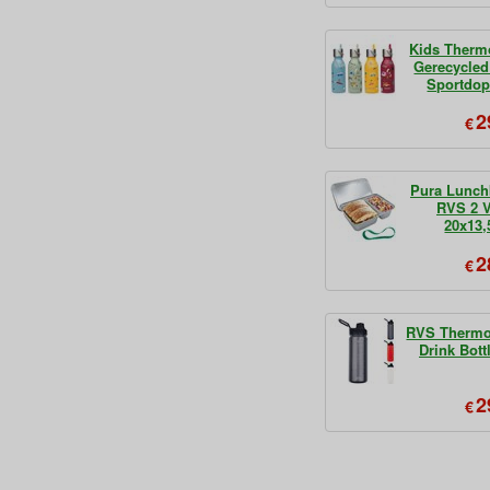
Kids Therm
Gerecycle
Sportdop
2
€
Pura Lunch
RVS 2 
20x13,
2
€
RVS Thermo
Drink Bott
2
€