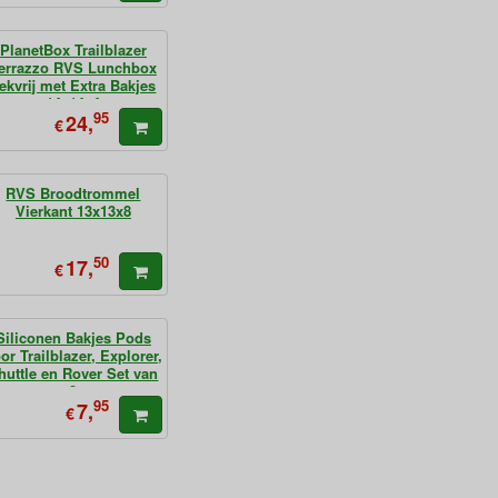
PlanetBox Trailblazer
errazzo RVS Lunchbox
ekvrij met Extra Bakjes
14x14x4
95
24,
€
RVS Broodtrommel
Vierkant 13x13x8
50
17,
€
Siliconen Bakjes Pods
or Trailblazer, Explorer,
huttle en Rover Set van
2
95
7,
€