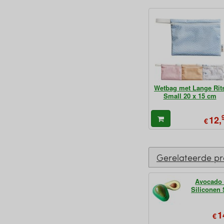
Wetbag met Lange Rit
Small 20 x 15 cm
12,
€
Gerelateerde p
Avocado
Siliconen 
1
€