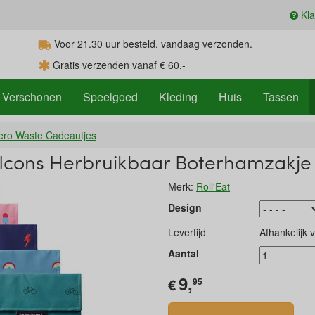
Kla
Voor 21.30
uur
besteld, vandaag verzonden.
Gratis verzenden vanaf € 60,-
Verschonen
Speelgoed
Kleding
Huis
Tassen
ero Waste Cadeautjes
Icons Herbruikbaar Boterhamzakje 
Merk:
Roll'Eat
Design
Levertijd
Afhankelijk 
Aantal
9,
€
95