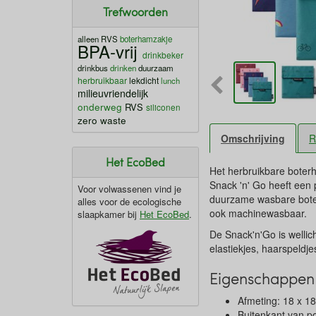
Trefwoorden
alleen RVS
boterhamzakje
BPA-vrij
drinkbeker
drinkbus
drinken
duurzaam
herbruikbaar
lekdicht
lunch
milieuvriendelijk
onderweg
RVS
siliconen
zero waste
Omschrijving
R
Het EcoBed
Het herbruikbare boterh
Snack 'n' Go heeft een 
Voor volwassenen vind je
duurzame wasbare boter
alles voor de ecologische
ook machinewasbaar.
slaapkamer bij
Het EcoBed
.
De Snack'n'Go is wellic
elastiekjes, haarspeldje
Eigenschappen 
Afmeting: 18 x 1
Buitenkant van po