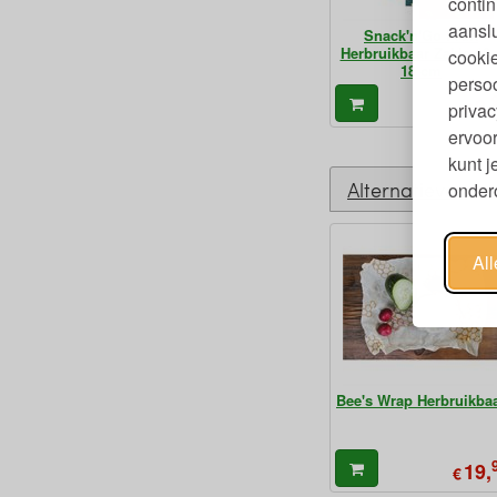
contin
aanslu
Snack'n'Go Fruit
Herbruikbaar Zakje 18 
cookie
18 cm
persoo
9,
€
privac
ervoor
kunt 
Alternatieven
ondero
Al
Bee's Wrap Herbruikba
19,
€