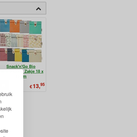
Snack'n'Go Bio
Herbruikbaar Zakje 18 x
18 cm
95
13,
€
ebruik
n
kelijk
en
site