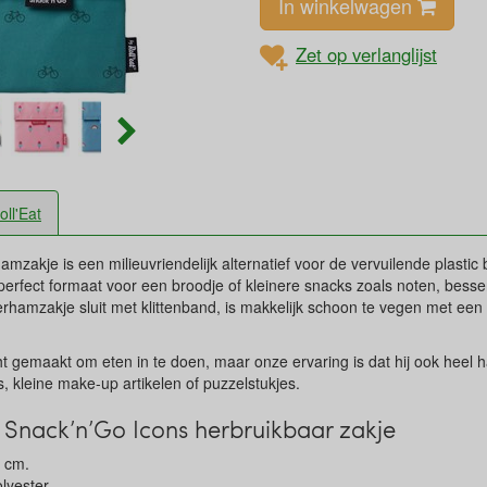
In winkelwagen
Zet op verlanglijst
oll'Eat
amzakje is een milieuvriendelijk alternatief voor de vervuilende plasti
perfect formaat voor een broodje of kleinere snacks zoals noten, besse
hamzakje sluit met klittenband, is makkelijk schoon te vegen met een
ht gemaakt om eten in te doen, maar onze ervaring is dat hij ook heel h
s, kleine make-up artikelen of puzzelstukjes.
Snack’n’Go Icons herbruikbaar zakje
8 cm.
lyester