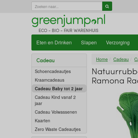
ECO - BIO - FAIR WARENHUIS
Eten en Drinken
Slapen
Verzorging
Home
Cadeau
C
Cadeau
Natuurrubbe
Schoencadeautjes
Ramona Rad
Kraamcadeaus
Cadeau Baby tot 2 jaar
Cadeau Kind vanaf 2
jaar
Cadeau Volwassenen
Kaarten
Zero Waste Cadeautjes