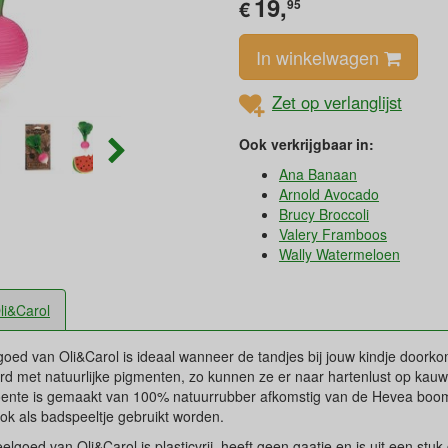
19,
€
95
In winkelwagen
Zet op verlanglijst
Ook verkrijgbaar in:
Ana Banaan
Arnold Avocado
Brucy Broccoli
Valery Framboos
Wally Watermeloen
li&Carol
oed van Oli&Carol is ideaal wanneer de tandjes bij jouw kindje doorkom
rd met natuurlijke pigmenten, zo kunnen ze er naar hartenlust op kauw
roente is gemaakt van 100% natuurrubber afkomstig van de Hevea bo
ok als badspeeltje gebruikt worden.
elgoed van Oli&Carol is plasticvrij, heeft geen gaatje en is uit een stu