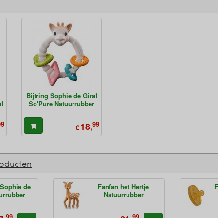
Bijtring Sophie de Giraf
f
So'Pure Natuurrubber
99
99
18,
€
roducten
 Sophie de
Fanfan het Hertje
F
uurrubber
Natuurrubber
99
99