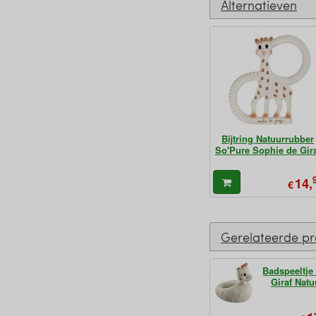
Alternatieven
Bijtring Natuurrubber
So'Pure Sophie de Gira
14,
€
Gerelateerde p
Badspeeltje
Giraf Nat