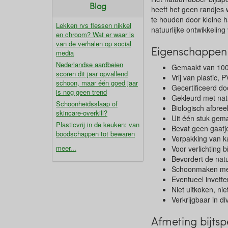
Blog
heeft het geen randjes 
te houden door kleine ha
Lekken rvs flessen nikkel
natuurlijke ontwikkelin
en chroom? Wat er waar is
van de verhalen op social
Eigenschappen n
media
Nederlandse aardbeien
Gemaakt van 100
scoren dit jaar opvallend
Vrij van plastic,
schoon, maar één goed jaar
Gecertificeerd do
is nog geen trend
Gekleurd met nat
Schoonheidsslaap of
Biologisch afbre
skincare-overkill?
Uit één stuk gem
Plasticvrij in de keuken: van
Bevat geen gaatj
boodschappen tot bewaren
Verpakking van k
meer...
Voor verlichting 
Bevordert de natu
Schoonmaken met
Eventueel invette
Niet uitkoken, nie
Verkrijgbaar in d
Afmeting bijtsp