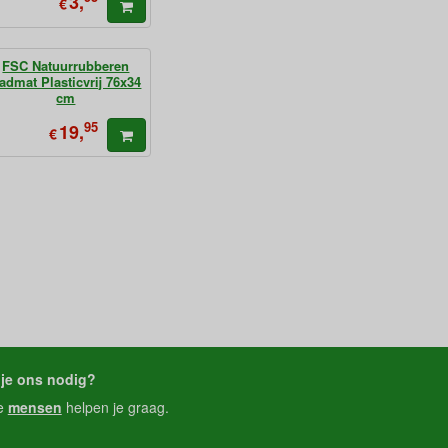
3,
€
FSC Natuurrubberen
admat Plasticvrij 76x34
cm
95
19,
€
je ons nodig?
e
mensen
helpen je graag.