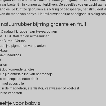
waar bacteriën in kunnen achterblijven. De speeltjes voelen zacht aan e
ndjes. Je kunt ze gebruiken als bijtring of badspeeltje, het stimuleert 
g van de mond van baby's. Het milieuvriendelijke speelgoed is biologisc
atuurrubber bijtring groente en fruit
% natuurlijk rubber van Hevea bomen
 PVC, BPA, ftalaten en nitrosaminen
or Bureau Veritas
uurlijke pigmenten van planten
ekbaar
aakt, naadloos
e
arton
bij doorkomende tandjes
urlijke ontwikkeling van het mondje
 een sopje of natte doek
n met cocos olie
t in de magnetron, sterilisator, vaatwasser of koelkast
iverse varianten
eeltje voor baby's