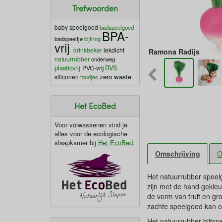
Trefwoorden
baby speelgoed
badspeelgoed
BPA-
badspeeltje
bijtring
vrij
drinkbeker
lekdicht
Ramona Radijs
natuurrubber
onderweg
plasticvrij
RVS
PVC-vrij
zero waste
siliconen
tandjes
Het EcoBed
Voor volwassenen vind je
alles voor de ecologische
slaapkamer bij
Het EcoBed
.
Omschrijving
O
Het natuurrubber speelg
zijn met de hand gekleu
de vorm van fruit en g
zachte speelgoed kan o
Het natuurrubber bijtspe