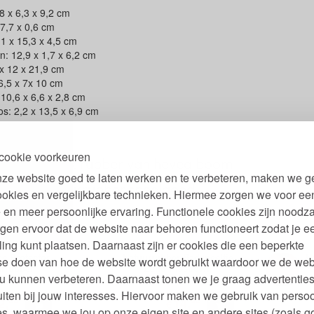
,8 x 6,3 x 9,2 cm
 7,7 x 0,6 cm
1 x 15,3 x 4,5 cm
: 12,9 x 1,7 x 6,2 cm
x 12 x 21,9 cm
6,5 x 7x 10 cm
0,6 x 6,6 x 2,8 cm
s: 2,2 x 13,5 x 6,9 cm
cookie voorkeuren
her natuurlijk rubber van hevea boom
ze website goed te laten werken en te verbeteren, maken we g
sticvrij natuurrubber speelgoed
ookies en vergelijkbare technieken. Hiermee zorgen we voor ee
 en meer persoonlijke ervaring. Functionele cookies zijn noodza
gen ervoor dat de website naar behoren functioneert zodat je e
ling kunt plaatsen. Daarnaast zijn er cookies die een beperkte
ce Protector
Natuurrubber Badspeeltje
N
se doen van hoe de website wordt gebruikt waardoor we de web
urrubber
Eend Plasticvrij
u kunnen verbeteren. Daarnaast tonen we je graag advertenties
iten bij jouw interesses. Hiervoor maken we gebruik van persoo
90
95
2,
14,
€
s, waarmee we jou op onze eigen site en andere sites (zoals g