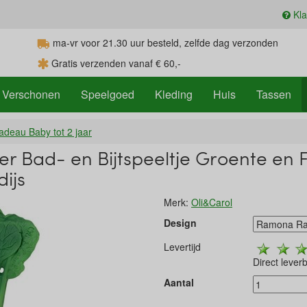
Kla
ma-vr voor 21.30
uur
besteld, zelfde dag verzonden
Gratis verzenden vanaf € 60,-
Verschonen
Speelgoed
Kleding
Huis
Tassen
adeau Baby tot 2 jaar
r Bad- en Bijtspeeltje Groente en F
ijs
Merk:
Oli&Carol
Design
Levertijd
Direct lever
Aantal