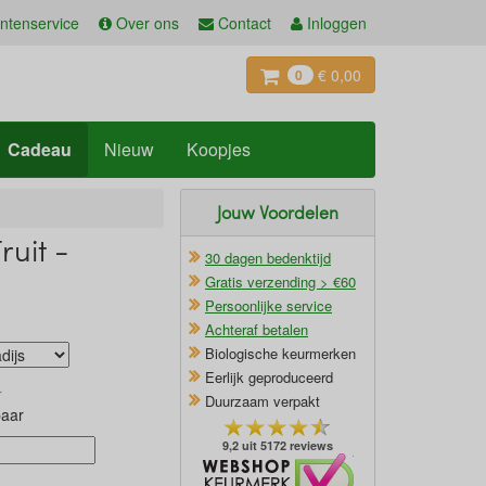
ntenservice
Over ons
Contact
Inloggen
€ 0,00
0
Cadeau
Nieuw
Koopjes
Jouw Voordelen
ruit -
30 dagen bedenktijd
Gratis verzending > €60
Persoonlijke service
Achteraf betalen
Biologische keurmerken
Eerlijk geproduceerd
Duurzaam verpakt
baar
9,2 uit 5172 reviews
Oficieel Partner van Webshopkeurmerk