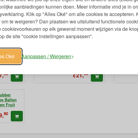
nlijke aanbiedingen kunnen doen. Meer informatie vind je in o
yverklaring. Klik op "Alles Oké" om alle cookies te accepteren. 
r Bijt- en
Natuurrubber Bijt- en
je Bloem
Badspeeltje Fruit
 om te weigeren? Dan plaatsen we uitsluitend functionele cooki
je cookievoorkeuren op elk gewenst moment wijzigen via de kno
95
95
9,
17,
p de site "cookie instellingen aanpassen".
€
r Bijtring
Natuurrubber Bijtspeeltje
N
les Oké
Aanpassen / Weigeren
ren
en Rammelaar Fruit
95
95
7,
21,
€
rubber
he Ballen
en Fruit
90
9,