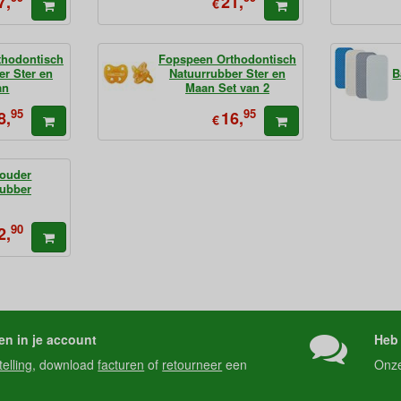
7,
21,
€
thodontisch
Fopspeen Orthodontisch
er Ster en
Natuurrubber Ster en
B
an
Maan Set van 2
95
95
8,
16,
€
ouder
rubber
90
2,
en in je account
Heb 
telling
, download
facturen
of
retourneer
een
Onz