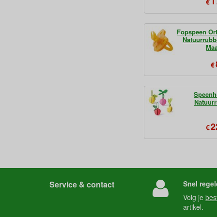
1
€
Fopspeen Or
Natuurrubb
Ma
€
Speenh
Natuur
2
€
Service & contact
Snel regel
Volg je
bes
artikel.