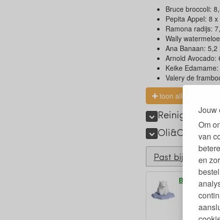
Bruce broccoli: 8
Pepita Appel: 8 x
Ramona radijs: 7,
Wally watermeloen
Ana Banaan: 5,2 
Arnold Avocado: 
Keike Edamame: 1
Valery de framboo
toon alles
Jouw 
Reinigen teet
Om on
Oli&Carol pla
van c
betere
Past bij
en zor
bestel
Badspeeltje I
analy
van Natu
contin
aanslu
2
€
cookie