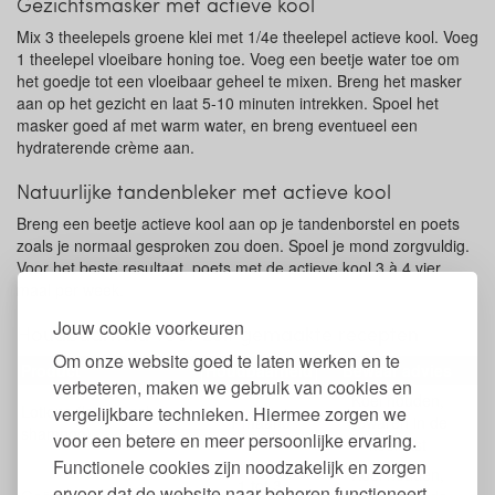
Gezichtsmasker met actieve kool
Mix 3 theelepels groene klei met 1/4e theelepel actieve kool. Voeg
1 theelepel vloeibare honing toe. Voeg een beetje water toe om
het goedje tot een vloeibaar geheel te mixen. Breng het masker
aan op het gezicht en laat 5-10 minuten intrekken. Spoel het
masker goed af met warm water, en breng eventueel een
hydraterende crème aan.
Natuurlijke tandenbleker met actieve kool
Breng een beetje actieve kool aan op je tandenborstel en poets
zoals je normaal gesproken zou doen. Spoel je mond zorgvuldig.
Voor het beste resultaat, poets met de actieve kool 3 à 4 vier
maal per week.
Jouw cookie voorkeuren
Houdbaarheid voor zelf gemaakte recepten
Om onze website goed te laten werken en te
Product
Houdbaarheid
Bewaar advies
verbeteren, maken we gebruik van cookies en
Koel houden,
Lotions (lotion, gel,
vergelijkbare technieken. Hiermee zorgen we
1 maand
bewaren in de
shampoo)
voor een betere en meer persoonlijke ervaring.
koelkast
Functionele cookies zijn noodzakelijk en zorgen
Koel houden,
1 tot 3
ervoor dat de website naar behoren functioneert