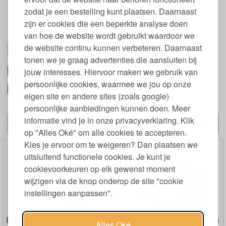
Geëmulgeerd product
bewaren in de
maanden
zodat je een bestelling kunt plaatsen. Daarnaast
koelkast
zijn er cookies die een beperkte analyse doen
Olie product (balsem,
Op kamer
3 maanden
massage olie)
temperatuur
van hoe de website wordt gebruikt waardoor we
de website continu kunnen verbeteren. Daarnaast
toon alles
tonen we je graag advertenties die aansluiten bij
Ingrediënten Anae Actieve kool
jouw interesses. Hiervoor maken we gebruik van
persoonlijke cookies, waarmee we jou op onze
Keurmerken en labels Anae plantaardige
eigen site en andere sites (zoals google)
actieve kool
persoonlijke aanbiedingen kunnen doen. Meer
informatie vind je in onze privacyverklaring. Klik
Alternatieven
op "Alles Oké" om alle cookies te accepteren.
Kies je ervoor om te weigeren? Dan plaatsen we
uitsluitend functionele cookies. Je kunt je
cookievoorkeuren op elk gewenst moment
wijzigen via de knop onderop de site "cookie
instellingen aanpassen".
Natuurlijk Tandpoeder in Glazen
Natuurlijke Tandpasta in Glazen
Alles Oké