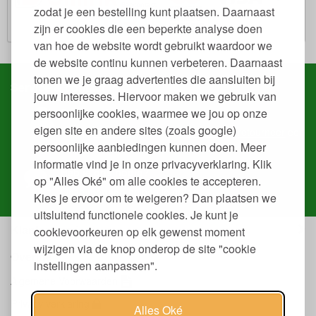
zodat je een bestelling kunt plaatsen. Daarnaast
zijn er cookies die een beperkte analyse doen
van hoe de website wordt gebruikt waardoor we
de website continu kunnen verbeteren. Daarnaast
tonen we je graag advertenties die aansluiten bij
Service & contact
jouw interesses. Hiervoor maken we gebruik van
persoonlijke cookies, waarmee we jou op onze
Snel regelen in je account
eigen site en andere sites (zoals google)
Volg je
bestelling
, download
facturen
of
retourneer
een
persoonlijke aanbiedingen kunnen doen. Meer
artikel.
informatie vind je in onze privacyverklaring. Klik
Heb je ons nodig?
op "Alles Oké" om alle cookies te accepteren.
Onze
mensen
helpen je graag.
Kies je ervoor om te weigeren? Dan plaatsen we
uitsluitend functionele cookies. Je kunt je
Klantenservice
cookievoorkeuren op elk gewenst moment
wijzigen via de knop onderop de site "cookie
Overige
instellingen aanpassen".
Algemene Voorwaarden
Privacy verklaring
Alles Oké