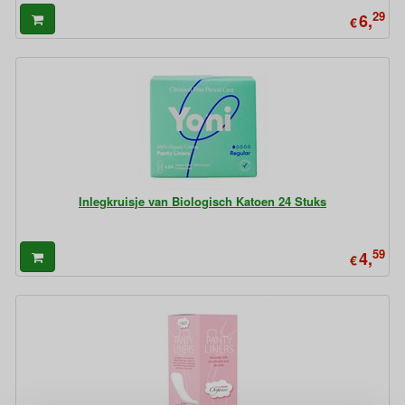
29
6,
€
Inlegkruisje van Biologisch Katoen 24 Stuks
59
4,
€