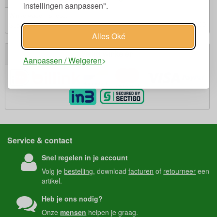
instellingen aanpassen".
Winkelwagen is leeg.
€ 0,00
Subtotaal:
Alles Oké
Veilig winkelen
Aanpassen / Weigeren
Service & contact
Snel regelen in je account
Volg je
bestelling
, download
facturen
of
retourneer
een
artikel.
Heb je ons nodig?
Onze
mensen
helpen je graag.