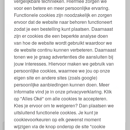
vergelijkbare technieken. Hiermee zorgen we
voor een betere en meer persoonlijke ervaring.
Badcape met Capuchon van Badstof Biologisch Katoen 72 x 72
Functionele cookies zijn noodzakelijk en zorgen
cm
ervoor dat de website naar behoren functioneert
95
zodat je een bestelling kunt plaatsen. Daarnaast
29,
€
zijn er cookies die een beperkte analyse doen
van hoe de website wordt gebruikt waardoor we
de website continu kunnen verbeteren. Daarnaast
tonen we je graag advertenties die aansluiten bij
jouw interesses. Hiervoor maken we gebruik van
persoonlijke cookies, waarmee we jou op onze
eigen site en andere sites (zoals google)
persoonlijke aanbiedingen kunnen doen. Meer
Badcape van Biologisch Katoen met Capuchon en Mini Dots
informatie vind je in onze privacyverklaring. Klik
Structuur
op "Alles Oké" om alle cookies te accepteren.
49
28,
Kies je ervoor om te weigeren? Dan plaatsen we
€
uitsluitend functionele cookies. Je kunt je
cookievoorkeuren op elk gewenst moment
wijzigen via de knop onderop de site "cookie
Winkelwagen